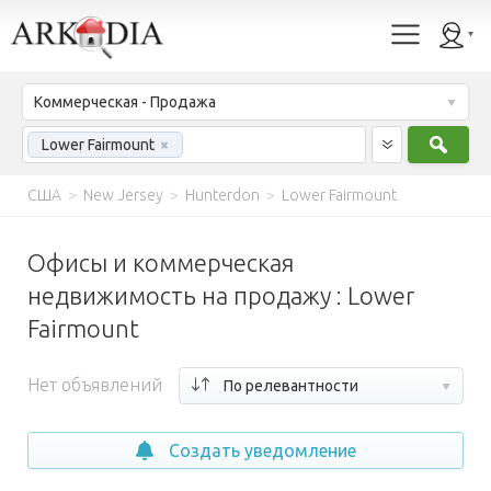
Коммерческая - Продажа
Найт
Lower Fairmount
×
США
>
New Jersey
>
Hunterdon
>
Lower Fairmount
Офисы и коммерческая
недвижимость на продажу : Lower
Fairmount
Нет объявлений
По релевантности
Создать уведомление