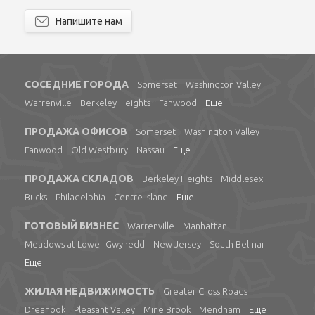
Напишите нам
СОСЕДНИЕ ГОРОДА
Somerset
Washington Valley
Warrenville
Berkeley Heights
Fanwood
Еще
ПРОДАЖА ОФИСОВ
Somerset
Washington Valley
Fanwood
Old Westbury
Nassau
Еще
ПРОДАЖА СКЛАДОВ
Berkeley Heights
Middlesex
Bucks
Philadelphia
Centre Island
Еще
ГОТОВЫЙ БИЗНЕС
Warrenville
Manhattan
Meadows at Lower Gwynedd
New Jersey
South Belmar
Еще
ЖИЛАЯ НЕДВИЖИМОСТЬ
Greater Cross Roads
Dreahook
Pleasant Valley
Mine Brook
Mendham
Еще