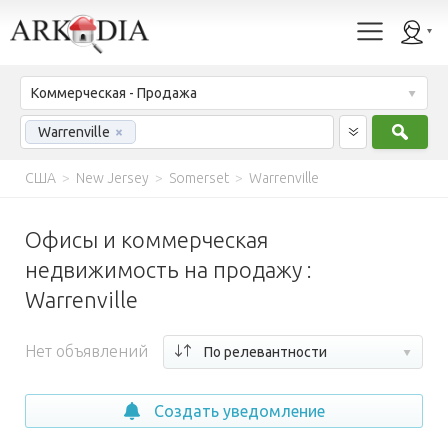
Коммерческая - Продажа
Найт
Warrenville
×
США
>
New Jersey
>
Somerset
>
Warrenville
Офисы и коммерческая
недвижимость на продажу :
Warrenville
Нет объявлений
По релевантности
Создать уведомление