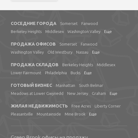
СОСЕДНИЕ ГОРОДА
Somerset
Fanwood
Berkeley Heights
Middlesex
Washington Valley
Еще
ПРОДАЖА ОФИСОВ
Somerset
Fanwood
Washington Valley
Old Westbury
Nassau
Еще
ПРОДАЖА СКЛАДОВ
Berkeley Heights
Middlesex
Lower Fairmount
Philadelphia
Bucks
Еще
ГОТОВЫЙ БИЗНЕС
Manhattan
South Belmar
Meadows at Lower Gwynedd
New Jersey
Graham
Еще
ЖИЛАЯ НЕДВИЖИМОСТЬ
Free Acres
Liberty Corner
Pleasantville
Mountainside
Mine Brook
Еще
Green Brook офисы на продажу