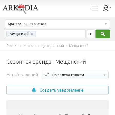
Краткосрочная аренда
Найт
Мещанский
×
Россия
>
Москва
>
Центральный
>
Мещанский
Сезонная аренда : Мещанский
Нет объявлений
По релевантности
Создать уведомление