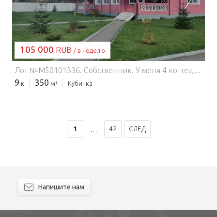
105 000
RUB
/ в неделю
Лот №M50101336. Собственник. У меня 4 коттеджа по Минскому шоссе в Элитном коттеджном поселке Онтарио. Есть разные коттеджа от 220 кв метров до 350 кв.метров. Предлагаю рассмотреть один из коттеджей. Это большой коттедж 350 кв.м. с огороженной территорией и мангальной зоной. В доме 5 спален, 2 санузла, огромная гостинная, кухня. Подходит для семейного отдыха, мероприятий и праздников. Парковка на 5 машин, участок 20 соток.
9
350
к
м²
Кубинка
1
42
СЛЕД
…
Напишите нам