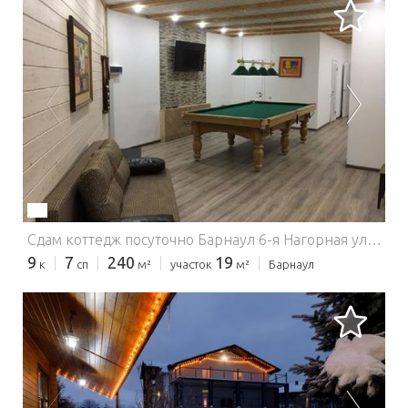
ЗАГРУЗКА...
Сдам коттедж посуточно Барнаул 6-я Нагорная улица, ​Центральный район.
9
7
240
19
к
сп
м²
участок
м²
Барнаул