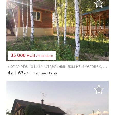
ЗАГРУЗКА...
35 000
RUB
/ в неделю
Лот №M50101597. Отдельный дом на 8 человек, 2 этажа за забором, бесплатная парковка,, отдельная веранда, мангал, сауна, заезд с 13-00, сервис уборки 1000 руб., депозит 5000 руб., цена за весь коттедж максимум 8 человек, от кол-ва людей не меняется, в пятницу-субботу и праздничные дни 6000 руб./сутки, в будни 5000 р., при аренде от 2-х суток, при аренде на 1 сутки 8 и 7 тыс. руб. соответственно, 8 спальных мест, постельное белье/полотенца есть. Апарт - кухня и посуда есть. Town house (cabin) for 8 guests, fenced area, free 5 places parking, open deck, barbecue, sauna, baby crib, allowed for kids / pets, check-in at 1 p.m., cleaning fee $10, deposit $70.
4
63
к
м²
Сергиев Посад
ЗАГРУЗКА...