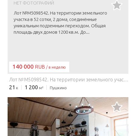
НЕТ ФОТОГРАФИЙ
Лот №M5098542. На территории земельного
участка в 52 сотки, 2 дома, соединённые
уникальным подземным переходом. Общая
площадь двух домов 1200 кв.м. До...
140 000
RUB
/ в неделю
Лот №M5098542. На территории земельного участка в 52 сотки, 2 дома, соединённые уникальным подземным переходом. Общая площадь двух домов 1200 кв.м. Дом рассчитан для: -Уютного отдыха; -проведения мероприятий; -торжеств; -вечеринок; -корпоративов. Дизайн дома выполнен в помпезном стиле. В доме дорогая отделка , мрамор, оникс, дорогие сорта дерева, итальянская, авторская мебель. На ночь могут оставаться до 40 человек. В доме имеется: -14 спален; -6 сан.узлов; -бассейн; -сауна; -отдельный каминный зал; -главный холл 150 кв.м с камином; -столовая с дорогой итальянской мебелью; Дорогая аудио система, в основном холе и в каминном зале; - 2 американских бильярда; -зимний сад; -закрытый гараж на 3 машины; -открытая парковка во дворе на 8-10 машин; -Отдельная кухня для персонала; В доме есть все для комфортного отдыха: -постельное белье; -полотенца; -посуда; -человек-помощник по хозяйству (в ходит в стоимость аренды (можно и без него). На территории дома: -роскошная крытая мангальная с огромным мраморным столом, на 30 человек; -искусственней водоём; -Разные виды деревьев; -ландшафтный дизайн; -детская площадка. Основной дом 4 этажа общая площадь 700 кв.м., второй дом 2 этажа 400 кв.м. Подземный переход 100 кв.м. Расположения особняка в 15 минутах, ходьбы от станции Пушкино, Ярославского направления, 18 км от МКАД. Количество человек и точная стоимость обсуждается. Так же, рассматриваем варианты, по организации мероприятий, закрытых вечеринок. Заезд - с 14:00, выезд до 12:00 (по договоренности возможен более поздний выезд).
21
1 200
к
м²
Пушкино