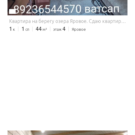
Квартира на берегу озера Яровое.
Сдаю квартиру со всеми удобствами на берегу озера Яровое, включая кондиционер. До 6 человек. Дети с 5 лет. Цены по летним месяцам уточняйте.
1
1
44
4
к
сп
м²
этаж
Яровое