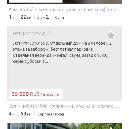
Комфортабельная Люкс студия в Сочи.
Комфортабельная студия Люкс с парящей Qween size кроватью. Отдохните и насладитесь атмосферой в современной комфортабельной студии класса Люкс после долгого дня знакомства с Сочи. Всё продумано для романтического отдыха любой продолжительности, хорошего настроения и вашего удобства. Студия двухместная плюс 1. Только отличные отзывы! Гарантированная чистота! Приватность и безопасность проживания. Мы ценим каждого гостя и хотим, чтобы вы чувствовали себя комфортно и уютно. Парящая queen size кровать с премиальным матрасом Ультра комфорт 200 х 160 с выглаженным бельём, 100% хлопок страйп-сатин. Меню подушек. Банные халаты. Плюс пуф-трансформер 65 х 200 для отдыха. Комфортная обстановка и интерьер помогут расслабиться и с удовольствием посмотреть фильм, попить ароматный кофе. Всегда для гостей приветственный завтрак, чай, кофе в ассортименте, сахар, соль, стиральный порошок и много других приятных бонусов и комплиментов. Для вас уютная атмосфера и стильный продуманный интерьер. Когда вы смотрите на воду, дышите морским воздухом, то сразу расслабляетесь. Такой же эффект оказывает интерьер нашей квартиры. Высокоскоростной Wi-Fi и Smart TV 50". Сплит-система. Панорамное окно и светонепроницаемые шторы блэкаут. Полноценная полностью всем укомплектованная кухня. Кофемашина. Мультиварка. Индивидуальный сейф. Помимо всей бытовой и климатической техники, всегда полные комплекты из 4-х полотенец каждому гостю. Бесплатная смена белья, полотенец и тапочек в упаковке. Тропический душ для релакса и все ванные принадлежности, гигиенические наборы, косметика, фен, мицеллярная вода. Важно! При бронировании на 1 (одни) сутки гостем дoпoлнительно oплaчиваются клининговые услуги (финальная уборка) при заcелeнии. Пpи брoниpoвaнии oт 2-х cутoк клининг (финальная уборка) уже входит в стоимость проживания. Важно. Размещение в квартире детей осуществляется с доплатой согласно действующему прейскуранту. Командировочным гостям предоставляется счёт на оплату и счёт-фактура. Квартира сделана с любовью. Раннее заселение/поздний выезд оплачиваются отдельно, согласуются заранее и подтверждаются только при наличии возможности. При заселении вносится обеспечительный депозит, при выезде гостям возвращается после финальной уборки. Важно! В некоторых случаях сумма депозита может быть больше. При заселении иметь действующий паспорт, удостоверяющий личность. Составляем договор найма. Важно! С целью обеспечения безопасности, комфорта и сохранности имущества: Ведётся видеонаблюдение при входе и придомовое видеонаблюдение! Курение в квартире (в том числе iQOS, Gl0, парогенерирующие устройства, кальяны и т. п.) запрещено. Есть датчики дыма! При выявлении случая курения в квартире гость соглашается компенсировать расходы на дополнительную уборку в соответствии с установленным тарифом. Вечеринки запрещены. Есть датчики шума! Предусмотрен штраф. Несогласованные мероприятия/фото- или видеосъёмки/тренинги, вебкам запрещены! Дом — малоэтажная новостройка комфорт-класса. ЖК «Весенний 17». Собственный двор с брусчаткой. Парковка бесплатная свободная возле дома, места всегда найдутся. Рядом спортивный комплекс (СК) «Лесное», где проходят соревнования и тренировки по различным видам спорта с федеральным статусом. Лучший район Сочи по логистике. Отличное место. До моря 3 остановки на автобусе или пешком 30 минут (пляж «Цирк»), для приятного отдыха все бесплатные благоустроенные пляжи центральной приморской набережной Сочи: «Цирк», «Эдем», «Яхт-клуб», пляж «Маяк» с песочными участками для отдыха, пляжи «Синее море», «Солнечный», «Приморский», «Жемчужина», пляж «Дель Мар», «Пульман», «Хайатт», пляжный клуб «Рапан», пляж «Ривьера». Вход свободный. Все курортные развлечения и парк «Дендрарий». В нескольких остановках рядом санатории: «Золотой колос», санаторий им. М. В. Фрунзе, санаторий «Металлург», «Черноморье», «Сочинский», «Авангард», «Правда», «Искра», «Юность», «Актёр» и санаторий «Светлана» (где оказывают лечебные и профилактические процедуры). Рядом национальный дендрологический парк «Дендрарий» и ботанический сад «Дерево дружбы». Рядом с домом шесть супермаркетов: «Магнит», «Магнит Косметик», «Пятерочка». Круглосуточная столовая 24/7, пекарня, рестораны «Дюжина» и «Солодаръ», фитнес-центр, салоны красоты, аптеки. В непосредственной близости в нескольких минутах ходьбы крупнейший в Сочи рынок-ярмарка «На Фабрициуса». Здесь вы найдете любые продукты! На машине 3 минуты до ТРЦ «Олимп» (супермаркет «Табрис»), 6 минут до ТРЦ «Моремолл». Рядом дублёр Курортного проспекта. Рядом возле дома одна из остановок. Автобусы с кондиционером. До туристического центра Сочи (парк «Ривьера», поющие фонтаны, морской вокзал, Зимний театр Сочи, ул. Навагинская и т. д.) 10 минут, до вокзала 15 мин на автобусе. На машине от 4 минут. В районе также расставлен каршеринг. Аэропорт Сочи в 20 минутах на автомобиле. Приезжайте. Ждём вас в гости в любое время!
1
22
2
к
м²
этаж
Сочи
НЕТ ФОТОГРАФИЙ
Лот №M50101598. Отдельный дом на 8 человек, 2
этажа за забором, бесплатная парковка,,
отдельная веранда, мангал, сауна, заезд с 13-00,
сервис уборки 1...
35 000
RUB
/ в неделю
Лот №M50101598. Отдельный дом на 8 человек, 2 этажа за забором, бесплатная парковка,, отдельная веранда, мангал, сауна, заезд с 13-00, сервис уборки 1000 руб., депозит 5000 руб., цена за весь коттедж максимум 8 человек, от кол-ва людей не меняется, в пятницу-субботу и праздничные дни 6000 руб./сутки, в будни 5000 р., при аренде от 2-х суток, при аренде на 1 сутки 8 и 7 тыс. руб. соответственно, 8 спальных мест, постельное белье/полотенца есть. Апарт - кухня и посуда есть. Town house (cabin) for 8 guests, fenced area, free 5 places parking, open deck, barbecue, sauna, baby crib, allowed for kids / pets, check-in at 1 p.m., cleaning fee $10, deposit $70.
4
63
к
м²
Сергиев Посад