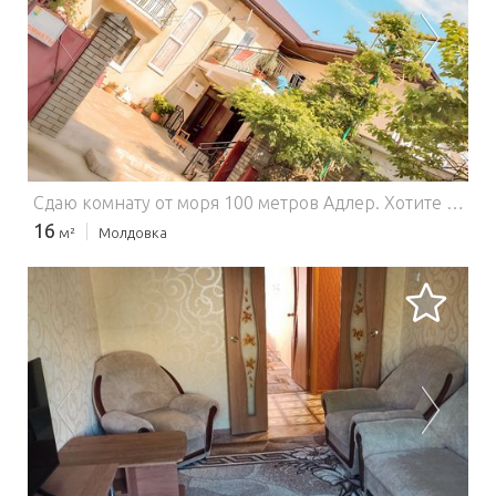
ЗАГРУЗКА...
Сдаю комнату от моря 100 метров Адлер.
Хотите снять комнату у моря в Адлере? 🏖️ Звоните! ---------------------------------------------------------------- Листай фото и увидишь наш пляж ---------------------------------------------------------------- Акция Май от 1400р ---------------------------------------------------------------- Наш ДОМ У МОРЯ – находится всего в 100 метров, тихая 2-я линия. Идеальное жилье для отдыха! Сдаём уютный номер посуточно: ✅ Цены от 700 руб./чел! ✅ Тишина и покой: Никакого шума от трассы или клубов. ✅ Оборудованный пляж – 2 минуты ходьбы! ✅ Трансфер (по запросу). Почему звонит 90% гостей после прочтения: 1. Рядом ВСЁ: остановка ( находимся на развязке легко добраться в Адлер, Сириус, Красную поляну и Сочи), аптека, Пятерочка, Сбербанк, столовые (дешевые обеды), кафе, рестораны – в 2-5 минутах. 2. Развлечения – шаговая доступность: Дельфинарий, Океанариум, парки – не нужен транспорт. 3. У нас комфортно: * Общая кухня (готовьте сами – экономьте). Посуда, место для завтрака, холодильники всё есть. * Большая терраса балкон на 2 этаже. * Быстрый Wi-Fi (в каждом номере). * Чистота и порядок (уборка регулярно). * Зоны для общего пользования ( гладильная зона, ручная стирка или платная стирка, место для сушки одежды ). 4. Поможем с отдыхом! Подскажем лучшие экскурсии, хорошие пляжи и кафе с местной кухней. Спросите нас! 5. Доверяют 1600+ гостей: Читайте наши честные отзывы на Авито и картах (Яндекс, 2GIS, Google maps и другие сервисы бронирования). ---------------------------------------------------------------- Приятного вам отдыха в Адлере! С радостью поможем вам обращайтесь.
16
м²
Молдовка
ЗАГРУЗКА...