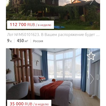
112 700
RUB
/ в неделю
Лот №M50101623. В Вашем распоряжение будет 7 комнат, баня, кухня два душа, ванна с джакузи и, большой сад(где есть разнообразные цветы, домашняя и уличная большая ёлка с гирляндами и игрушками, камин, фотозона, большой стол, подарки, игрушки, все подсвечивается и переливается, беседка, пианино, гитара, синтезатор, зона под фото, хромокей, небольшой каток, барбекю, мангал, дартс, лото, карты, шахматы, ночной Бамбентон, специальная профессиональная система караоке, мощные колонки, светомузыка, кальян, посуды человек на 100, парковочные места на 12 машин, танцевальная площадка, футбольные, баскетбольные, волейбольные мячи, телескоп для поиска звёзд мечты :)), также можно будет распечатать совместные фотографии в тот же день и многое многое другое :)))) 12 км от Москвы по Новорижскому шоссе, поворот на Петрово-дальнее, Рядом Чайхона (для постоянно проживающих скидка 30%), Word Class Павлово ( гостевой визит), Магнит, Пятерочка, Перекресток ( скидки на готовую продукцию с 21.00). Азбука вкуса ( скидки на некоторые продукты до 40%), Макдональдс, остановка общественного транспорта, возможен наш транспорт от метро, аэропорта, вокзала, также в наличие всегда есть дополнительная одежда на продажу, спиртные напитки, еда и многое многое другое.
9
450
к
м²
Россия
ЗАГРУЗКА...
35 000
RUB
/ в неделю