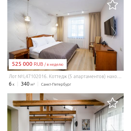
ЗАГРУЗКА...
525 000
RUB
/ в неделю
Лот №L47102016. Коттедж (5 апартаментов) находится на закрытой охраняемой территории, на Петровской косе на берегу реки Малая Невка -⠀недалеко от исторического центра Санкт-Петербурга. В двухэтажном особняке площадью 340 м. кв. есть все необходимое для комфортного отдыха большой семьей или дружной компанией до 10 человек. Рядом с коттеджем на берегу реки расположена беседка с зоной для барбекю. В коттедже: * 5 спален с двуспальными кроватями * В каждой спальне свой санузел с душем или ванной, прихожая, кондиционер, телевизор, мини-холодильник * Столовая-зал * Организация питания (фуршет, банкет, свадьба) * Финская сауна с террасой для отдыха Территория:* Площадь 2000 м.кв. * Парковка на 10 автомобилей * Причал для небольших судов и яхт * Шатер, мангал, беседка
6
340
к
м²
Санкт-Петербург
ЗАГРУЗКА...