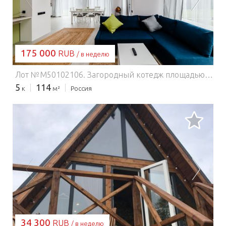
175 000
RUB
/ в неделю
Лот №M50102106. Загородный котедж площадью 114 кв. метров ( три спальни + 2 двухместных дивана ) - позволит приятно и комфортно отдохнуть добропорядочной компании 8-10 человек. Караоке, сауна, мангал, BBQ-шница и костровище с шезлонгами поможет создать неповторимые впечатления теплым летним вечером. Душевая и ванная комнаты. Близость продуктовых магазинов. На расстоянии 1.5 км - 15 мин пешком есть набережная реки Москва.
5
114
к
м²
Россия
ЗАГРУЗКА...
34 300
RUB
/ в неделю