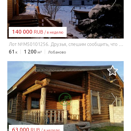
ЗАГРУЗКА...
140 000
RUB
/ в неделю
Лот №M50101256. Друзья, спешим сообщить, что мы построили уникальную площадку для мероприятий Шале «Sosтояния Хаус»! Чем же она уникальна? Не только тем, что идеально подходит для проведения всевозможных праздников. Красивая и функциональная площадка для свадеб, юбилеев, корпоративов - это то, что мы давно умеем и практикуем. Но в этот раз мы вышли за границы привычного. Теперь по будням здесь будет действовать ретрит центр, школа йоги и медитации. Мы поможем вам раскрыть лучшее в себе! Общая площадь «Sosтояния Хаус» - 1200 м2, участок - 45 соток, есть выход в лес и поле На территории 2 дома в стиле шале: 1. большой дом - 1050 м2 2. малое шале - 150 м2 «Sosтояния Хаус» - это экологичный мини-отель с банкетным залом на 80 человек и до 150 человек фуршетом, 15 комнат, которые вмещают до 50 гостей с ночевкой и SPA зона с баней на дровах и чаном/купелью под открытым небом. _____________________________________ Планировка и комнаты: В 15 комнатах до 50 спальных мест. 1-й Этаж: гараж, гардероб, банкетный зал, кухня, 2 жилые комнаты, 2 санузла, большое патио и балкон. 2-й Этаж: бильярдная, 10 жилых комнат, 3 санузла. Маленькое шале: кухня, большая гостиная, санузел, 3 комнаты со спальными местами. Итого 15 комнат и 6 сан. узлов в двух домах. _____________________________________ Отдельная аренда малого дома: Будние дни - 20000 рублей Выходные дни - 40000 рублей _____________________________________ Аренда всего комплекса:Пятница - 110000 рубСуббота - 140000 рубПолные выходные (пт 16:00 заезд - вс 12:00 выезд)- 230000 рубБудни (пн-чт) от 70000 руб
61
1 200
к
м²
Лобаново
ЗАГРУЗКА...
63 000
RUB
/ в неделю