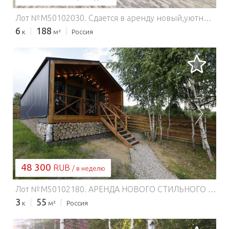
Лот №M50102030. Сдается в аренду новый,уютный дом 188м,построенный в 2022 году в стиле европейского минимализма.Дом находится в деревне Свитино Наро-Фоминского района Московской области в 31 км от МКАД по Киевскому шоссе.Рядом Свитино-парк,большой лесной массив и озеро.Площадь дома с террасой 188м,участок 8 соток,парковка для 6 автомобилей,комфортная сауна,4 комфортных спальни,2 санузла,2 душевые комнаты,просторная столовая,лаунж зона с большим телевизором Smart-TV.Дом оборудован всем необходимым для комфортного отдыха до 10 гостей:Современная мебельПостельное бельеДвуспальные кровати с ортопедическими матрасамиМягкие полотенцаШампунь,гель для душа,жидкое мыло и т. д.ПосудаХолодильникСВЧСтиральная машинаУтюгФенГладильная доскаСушилкаДетская горкаЛетняя кухня с барбекюМангалПечкаКазанМесторасположение и инфраструктура комплекса идеально подходят для туристов, деловых гостей города и местных жителей, желающих сменить обстановку.Предоставляем аренду дома для любых мероприятий!Доп. услуги повара с выездом (обговаривается индивидуально).Строго запрещено использование фейерверков!❗️Предоставляются все отчетные документы!Стоимость в выходные дни 35тыс.Стоимость в праздничные дни уточняйте.Залог 20000руб(возврат при выезде).Заезд с 15:00, выезд до 11:00В промежутке с 11:00 до 15:00 производится уборка.Аренда сауны от 2 часов(не входит в стоимость аренды дома)Строго с 18 лет при наличии паспорта.
6
188
к
м²
Россия
ЗАГРУЗКА...
48 300
RUB
/ в неделю
Лот №M50102180. АРЕНДА НОВОГО СТИЛЬНОГО ДОМА НА СУТКИ/НЕДЕЛИ/МЕСЯЦЫ Рядом: ✅Нетронутое цивилизацией лесное озеро с песчаным пляжем, причалом и тарзанкой для купания (30мин пешком по сказочной лесной дороге) ✅Красавица-Ока с пляжами на любой вкус 15 мин на авто ✅Сетевые магазины 8 минут на авто (Дикси, Пятерочка, Верный и проч) ✅инфраструктура города 12 минут на авто (аптеки, банки, кинотеатры, парки, музеи) ✅Фермерский рынок с натуральными продуктами 7 минут на авто ✅Конюшня: обучение верховой езде, конные прогулки 5 минут на авто ✅Центральное стрельбище Федерации практической стрельбы Москвы. ✅Крупнейший аэродром в Московской области для ознакомительных, спортивных и учебных полетов на парашютах, парапланах, воздушных шарах и проч. (8 минут на авто) ✅Доставка суши, пиццы и проч. ✅Горнолыжный курорт Царь-Град 15мин на авто ✅Приокско-Террасный государственный природный заповедник,где можно наблюдать зубров и бизонов, обитающих в естественной среде (20мин на авто) ✅Музей-Заповедник великого русского художника В.Д. Поленова (40 мин. на авто) ✅Города Серпухов и Чехов, наукограды Пущино и Протвино, Таруса в 12-25мин езды. Это самобытные исторические места заслуживают внимание путешественников.
3
55
к
м²
Россия