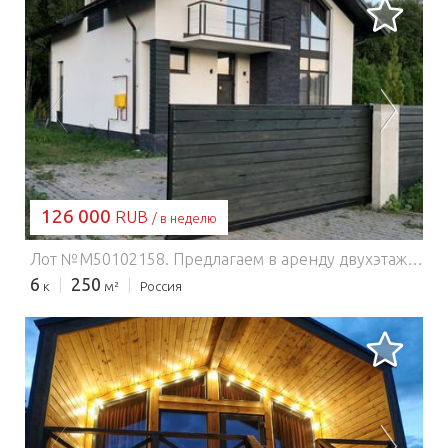
ЗАГРУЗКА...
126 000
RUB
/ в неделю
Лот №M50102158. Предлагаем в аренду двухэтажный коттедж 250 кв. м. с мебелью и бытовой техникой, в охраняемом закрытом поселке « Медвежье озеро», Московской области Щелковского района. В Вашем распоряжении 4 комфортабельных спальни, 3 на втором этаже и 1 на первом, зал 60 кв. м. с подогреваемым полом, совмещен с кухней, 2 санузла (душевая кабина и ванна). В доме: стиральная машина, духовой шкаф, холодильник, вытяжка, электрическая плита, кондиционеры, интернет. Участок 15 соток, посажены декоративные деревья, рядом лес, речка, в 20 мин. от Ярославского шоссе. Дата постройки дома 2017 год, ремонт сделан в 2020 году. Дом находится под охраной. Газ, электричество, своя скважина. Водоснабжение оснащено фильтрами. Ремонт очень качественный.
6
250
к
м²
Россия
ЗАГРУЗКА...