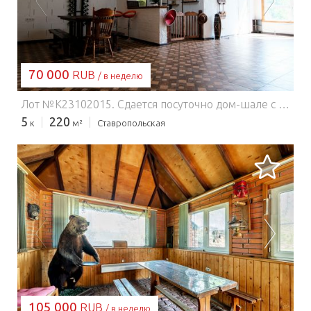
ЗАГРУЗКА...
70 000
RUB
/ в неделю
Лот №K23102015. Сдается посуточно дом-шале с великолепным видом с горы на лес и виноградники. Дом новый оформления стиле Прованс. три отдельных спальни с душевыми кабинами и санузлом, кухня, и большой банкетный зал с панорамными окнами и барной стойкой. По всему дому работают теплые полы. Всего в доме 10-12 спальных мест. В зале есть караоке профессиональное, танцпол и цветомузыка. Рядом с домом есть навес, мангал, футбольное поле, теннисный стол. Есть также бассейн с чистейшей водой 8*5 метра с прекрасным видом с горы на лес, шезлонги для загара и зонтики, Сибирский банный чан (оплачивается отдельно). Дом прекрасно подходит для проведения семейных торжеств и корпоративов. Банкетный зал дома может вместить до 40 чедовек. Спешите забронировать и почувствовать атмосферу праздника и покупаться в настоящей русской купели!!! Дом находится всего в 45 км от Краснодара.
5
220
к
м²
Ставропольская
ЗАГРУЗКА...
105 000
RUB
/ в неделю