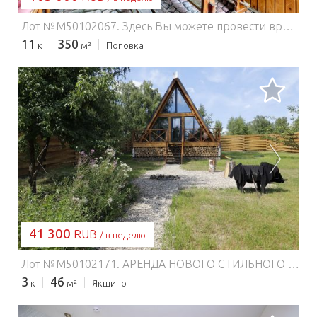
Лот №M50102067. Здесь Вы можете провести время весело и с комфортом! Уютный дом с «отдельным» просторным участком в 4000м2 с ландшафтным оформлением. Участок: Круглогодичный асфальтированный подъезд Разнуровневый Участок вымощен брусчаткой с засеянным шикарным газоном Рядом с домом располагается отдельная беседка со встроенным мангалом. Удобная садовая мебель для большой компании. В ночное время участок освещается. По границе участка протекает природный водоем. Участок с декоративными и плодовыми деревьями и кустарниками. На участке качели, уличный обеденный стол, лавочки, гамаки. На участке перед домом можно разместить до 10 авто, по периметру видео наблюдение. Участок обрабатывается от клещей и комаров! О доме: В доме есть все условия для комфортного отдыха. 2 этажа и цоколь. Удобная мебель, вся бытовая техника, посуда, постельное белье, полотенца. 1 этаж: кухня-столовая, камин, с/узел, бассейн 3 на 2,5 глубиной 180см., душевая, баня с электро каменкой и натуральным полу драгоценным камнем «жадеит и нефрит», выход в зимний сад 150м2 с тропическими растениями, панорамным остеклением. В цоколе 3-х метровая барная стойка, второй холодильник, ТВ, Музыка, камин. 2 этаж: 5 спален и с/узел с душевой. На окнах москитные сетки. Всего в доме 5 двуспальных кроватей в отдельных комнатах и 7 диванов в общих зонах. До 24 спальных мест. Рядом: Грибной лес, платная рыбалка, покупка свежей рыбы на ферме: осетр, карп, форель. В шаговой доступности крупные и мелкие продуктовые магазины. Конюшня с возможностью прокатится на лошадях и пони. Транспортная доступность: До центра г. Раменское 5 минут на авто. До Мкад 30Км., До аэропорта Жуковский 30 минут на авто., с Казанского вокзала 45 минут на электричке, от ЖД станции Раменское 5-7 минут на авто. Дом находится в д. Поповка въезд к дому с рыбхозного шоссе, 1 линия домов, в 500 метрах от магазина Дикси.
11
350
к
м²
Поповка
ЗАГРУЗКА...
41 300
RUB
/ в неделю
Лот №M50102171. АРЕНДА НОВОГО СТИЛЬНОГО ДОМА НА СУТКИ/НЕДЕЛИ/МЕСЯЦЫ Рядом: ✅Нетронутое цивилизацией лесное озеро с песчаным пляжем, причалом и тарзанкой для купания (30мин пешком по сказочной лесной дороге) ✅Красавица-Ока с пляжами на любой вкус 15 мин на авто ✅Сетевые магазины 8 минут на авто (Дикси, Пятерочка, Верный и проч) ✅инфраструктура города 12 минут на авто (аптеки, банки, кинотеатры, парки, музеи) ✅Фермерский рынок с натуральными продуктами 7 минут на авто ✅Конюшня: обучение верховой езде, конные прогулки 5 минут на авто ✅Центральное стрельбище Федерации практической стрельбы Москвы. ✅Крупнейший аэродром в Московской области для ознакомительных, спортивных и учебных полетов на парашютах, парапланах, воздушных шарах и проч. (8 минут на авто) ✅Доставка суши, пиццы и проч. ✅Горнолыжный курорт Царь-Град 15мин на авто ✅Приокско-Террасный государственный природный заповедник,где можно наблюдать зубров и бизонов, обитающих в естественной среде (20мин на авто) ✅Музей-Заповедник великого русского художника В.Д. Поленова (40 мин. на авто) ✅Города Серпухов и Чехов, наукограды Пущино и Протвино, Таруса в 12-25мин езды. Это самобытные исторические места заслуживают внимание путешественников.
3
46
к
м²
Якшино