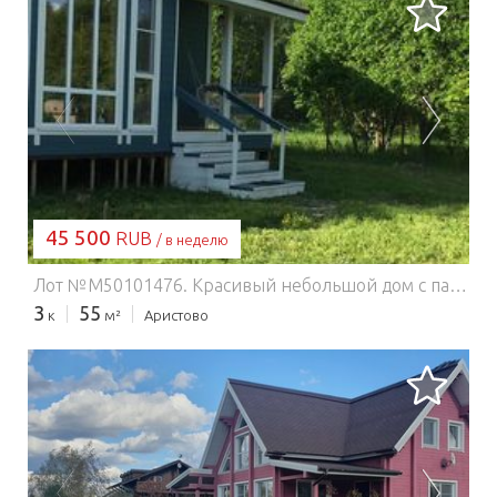
ЗАГРУЗКА...
45 500
RUB
/ в неделю
Лот №M50101476. Красивый небольшой дом с панорамными окнами, высоким потолком и \\вторым светом\\, удобной кухней-гостиной и двумя спальнями. Дом находится в новом дачном поселке, рядом с деревней Аристово, территория закрытая, тихо, спокойно. Большой двор с принадлежностями для пикника. Подходит для семейного отдыха, дружеских компаний и романтических пар. Дом новый, обстановка свежая, пахнет деревом, отапливается электрическими обогревателями.На кухне есть все необходимое: холодильник, индукционная плита, электрический чайник, кастрюля, сковорода, посуда, приборы, штопор, шпажки и другие необходимые мелочи. Установлен фильтр, вода пригодна для питья и приготовления пищи.В одной спальне двуспальная кровать, в другой две односпальные, в гостиной диван-кровать. Два плательных шкафа. Постельное белье.Сан.узел, душевая кабина, водонагреватель, фен, полотенца, шампунь.Проводной интернет, Wi-Fi.Во дворе большой стол, мангал. Есть бадминтон, мяч, небольшой батут.Территория участка огорожена, поэтому детей и животных можно смело отпускать во двор.По пути вы будете проезжать через д. Добрино, там можно купить все необходимое, в том числе и свежее мясо. Два магазина почти рядом, справа и слева от дороги. Эти магазины могут доставить продукты по вашему запросу, что очень удобно.Если вы отдыхаете с детьми, советуем съездить в парк птиц \\Воробьи\\, он очень популярен, находится примерно в 19 киллометрах, в Жуковском районе.Летом у нас во дворе бассейн, а в соседней деревне есть платный пляж на речке.На территории нашего дачного поселка для детей есть небольшая игровая площадка и мини-зоопарк приусадебного хозяйства. Здесь можно купить козье молоко, гуся, кролика (предварительно заказать).
3
55
к
м²
Аристово
ЗАГРУЗКА...