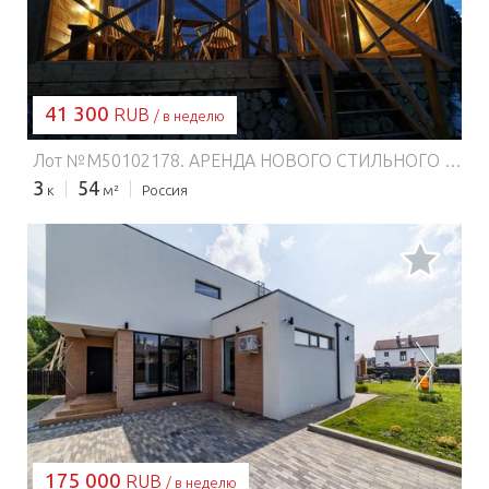
41 300
RUB
/ в неделю
Лот №M50102178. АРЕНДА НОВОГО СТИЛЬНОГО ДОМА НА СУТКИ/НЕДЕЛИ/МЕСЯЦЫ Рядом: ✅Нетронутое цивилизацией лесное озеро с песчаным пляжем, причалом и тарзанкой для купания (30мин пешком по сказочной лесной дороге) ✅Красавица-Ока с пляжами на любой вкус 15 мин на авто ✅Сетевые магазины 8 минут на авто (Дикси, Пятерочка, Верный и проч) ✅инфраструктура города 12 минут на авто (аптеки, банки, кинотеатры, парки, музеи) ✅Фермерский рынок с натуральными продуктами 7 минут на авто ✅Конюшня: обучение верховой езде, конные прогулки 5 минут на авто ✅Центральное стрельбище Федерации практической стрельбы Москвы. ✅Крупнейший аэродром в Московской области для ознакомительных, спортивных и учебных полетов на парашютах, парапланах, воздушных шарах и проч. (8 минут на авто) ✅Доставка суши, пиццы и проч. ✅Горнолыжный курорт Царь-Град 15мин на авто ✅Приокско-Террасный государственный природный заповедник,где можно наблюдать зубров и бизонов, обитающих в естественной среде (20мин на авто) ✅Музей-Заповедник великого русского художника В.Д. Поленова (40 мин. на авто) ✅Города Серпухов и Чехов, наукограды Пущино и Протвино, Таруса в 12-25мин езды. Это самобытные исторические места заслуживают внимание путешественников.
3
54
к
м²
Россия
ЗАГРУЗКА...
175 000
RUB
/ в неделю