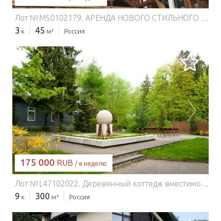
Лот №M50102179. АРЕНДА НОВОГО СТИЛЬНОГО ДОМА НА СУТКИ/НЕДЕЛИ/МЕСЯЦЫ Рядом: ✅Нетронутое цивилизацией лесное озеро с песчаным пляжем, причалом и тарзанкой для купания (30мин пешком по сказочной лесной дороге) ✅Красавица-Ока с пляжами на любой вкус 15 мин на авто ✅Сетевые магазины 8 минут на авто (Дикси, Пятерочка, Верный и проч) ✅инфраструктура города 12 минут на авто (аптеки, банки, кинотеатры, парки, музеи) ✅Фермерский рынок с натуральными продуктами 7 минут на авто ✅Конюшня: обучение верховой езде, конные прогулки 5 минут на авто ✅Центральное стрельбище Федерации практической стрельбы Москвы. ✅Крупнейший аэродром в Московской области для ознакомительных, спортивных и учебных полетов на парашютах, парапланах, воздушных шарах и проч. (8 минут на авто) ✅Доставка суши, пиццы и проч. ✅Горнолыжный курорт Царь-Град 15мин на авто ✅Приокско-Террасный государственный природный заповедник,где можно наблюдать зубров и бизонов, обитающих в естественной среде (20мин на авто) ✅Музей-Заповедник великого русского художника В.Д. Поленова (40 мин. на авто) ✅Города Серпухов и Чехов, наукограды Пущино и Протвино, Таруса в 12-25мин езды. Это самобытные исторические места заслуживают внимание путешественников.
3
45
к
м²
Россия
ЗАГРУЗКА...
175 000
RUB
/ в неделю
Лот №L47102022. Деревянный коттедж вместимостью до 20 человек (7 комнат, веранда, кухня, два санузла, душ).Каминный зал с каминами XIX века и большим столом.Площадка для шашлыков (мангал, посуда для пикника).Банный домик с финской парной и мини бассейном.Универсальная спортивная площадка, мини-гольф на 18 лунок и открытый грунтовый корт для игры в большой теннис (инвентарь предоставляем).Охраняемая бесплатная автостоянка.Закрытая территория.
9
300
к
м²
Россия