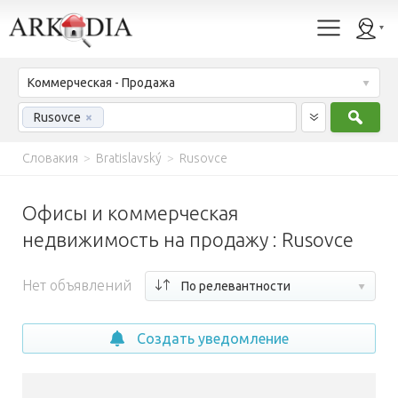
Коммерческая - Продажа
Найт
Rusovce
×
Словакия
>
Bratislavský
>
Rusovce
Офисы и коммерческая
недвижимость на продажу : Rusovce
Нет объявлений
По релевантности
Создать уведомление