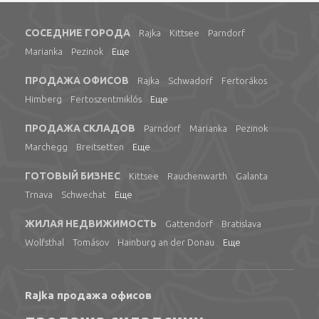
СОСЕДНИЕ ГОРОДА
Rajka
Kittsee
Parndorf
Marianka
Pezinok
Еще
ПРОДАЖА ОФИСОВ
Rajka
Schwadorf
Fertorákos
Himberg
Fertoszentmiklós
Еще
ПРОДАЖА СКЛАДОВ
Parndorf
Marianka
Pezinok
Marchegg
Breitsetten
Еще
ГОТОВЫЙ БИЗНЕС
Kittsee
Rauchenwarth
Galanta
Trnava
Schwechat
Еще
ЖИЛАЯ НЕДВИЖИМОСТЬ
Gattendorf
Bratislava
Wolfsthal
Tomásov
Hainburg an der Donau
Еще
Rajka продажа офисов