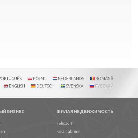
PORTUGUÊS
POLSKI
NEDERLANDS
ROMÂNĂ
ENGLISH
DEUTSCH
SVENSKA
РУССКИЙ
ЫЙ БИЗНЕС
ЖИЛАЯ НЕДВИЖИМОСТЬ
d
Felixdorf
ten
Kottingbrunn