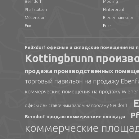
Berndorf
Mödling
Pfaffstätten
Hinterbrühl
Möllersdorf
Biedermannsdorf
Еще
Еще
Felixdorf офисные и складские помещения на
Kottingbrunn произ
продажа производственных помещен
торговый павильон на продажу Ebenf
коммерческие помещения на продажу Wiener
E
офисы с выставочным залом на продажу Neudörfl
Pf
Berndorf продаю коммерческие площади
коммерческие площад