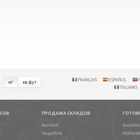
FRANÇAIS
ESPAÑOL
м²
кв.фут
ITALIANO
СОВ
ПРОДАЖА СКЛАДОВ
ГОТОВ
Berndorf
Enzesfel
Siegenfeld
Pfaffstät