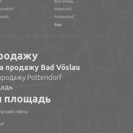
f
Bad Vöslau
zersdorf
Ebenfurth
warth
Pottendorf
Еще
продажу
а продажу Bad Vöslau
родажу Pottendorf
щадь
я площадь
n продаю офисы
rf