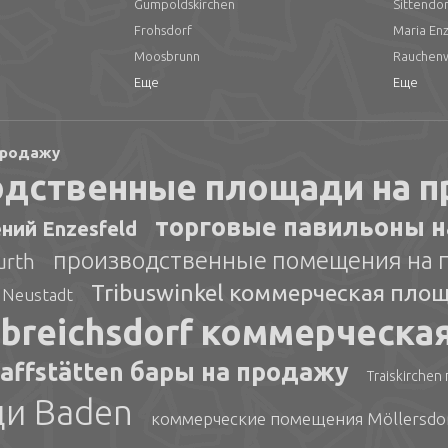
Gumpoldskirchen
Sittendor
Frohsdorf
Maria En
Moosbrunn
Rauchen
Еще
Еще
 продажу
водственные площади на 
торговые павильоны н
ий Enzesfeld
производственные помещения на п
urth
Tribuswinkel коммерческая пло
 Neustadt
breichsdorf коммерческа
affstätten бары на продажу
Traiskirche
и Baden
коммерческие помещения Möllersdo