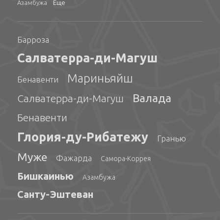
Азамбужа
Еще
Барроза
Салватерра-ди-Магуш
Мариньяйш
Бенавенти
Валада
Салватерра-ди-Магуш
Бенавенти
Глория-ду-Рибатежу
Гранью
Муже
Фажарда
Самора-Коррея
Бишкаинью
Азамбужа
Санту-Эштеван