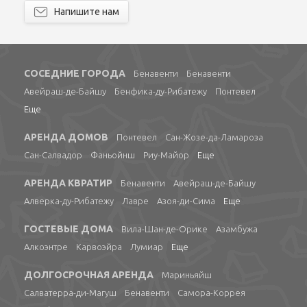
Напишите нам
СОСЕДНИЕ ГОРОДА
Бенавенти
Бенавенти
Авейраш-де-Байшу
Бенфика-ду-Рибатежу
Понтевел
Еще
АРЕНДА ДОМОВ
Понтевел
Сан-Жозе-да-Ламароза
Сан-Салвадор
Фаньойнш
Риу-Майор
Еще
АРЕНДА КВРАТИР
Бенавенти
Авейраш-де-Байшу
Алверка-ду-Рибатежу
Лавре
Азоя-ди-Сима
Еще
ГОСТЕВЫЕ ДОМА
Вила-Шан-де-Орике
Азамбужа
Алкоэнтре
Карвоэйра
Лумиар
Еще
ДОЛГОСРОЧНАЯ АРЕНДА
Мариньяйш
Салватерра-ди-Магуш
Бенавенти
Самора-Коррея