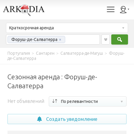
Краткосрочная аренда
Найт
Форуш-де-Салватерра
×
Португалия
>
Сантарен
>
Салватерра-ди-Магуш
>
Форуш-
де-Салватерра
Сезонная аренда : Форуш-де-
Салватерра
Нет объявлений
По релевантности
Создать уведомление