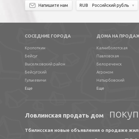
Напишите нам
RUB
Российский рубль
СОСЕДНИЕ ГОРОДА
ДОМА НА ПРОДА
Кропоткин
Калниболотская
Бейсуг
Павловская
Выселковский район
Белореченск
Бейсугский
Агроном
Гулькевичи
Натырбовский
Еще
Еще
покуп
Ловлинская продать дом
Тбилисская новые объявления о продаже жил