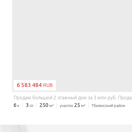
6 583 484
RUB
Продаю большой 2 этажный дом за 3 млн руб.
Продаю дом в станице Алексее-Тенгинская Тбилисского района Краснодарского края. Дом (построен в 1998г) из белого кирпича, 2 этажа ( высота потолков 2,8 м), 250 кв. м. общая площадь, 2 сан. узла, 6 комнат ( все изолированные), 
6
3
250
25
к
сп
м²
участок
м²
Тбилисский район