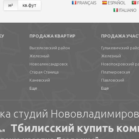
FRANÇAIS
ESPAÑOL
м²
кв.фут
ITALIANO
ЖУ
ПРОДАЖА КВАРТИР
ПРОДАЖА УЧАС
Выселковский район
Гулькевичский рай
Железный
Железный
Новоалександровск
Новопокровский р
Старая Станица
Платнировская
Каневский
Павловский
Еще
Еще
ка студий Нововладимиров
Тбилисский купить ком
ья