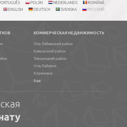
PORTUGUÊS
POLSKI
NEDERLANDS
ROMÂNĂ
ENGLISH
DEUTSCH
SVENSKA
РУССКИЙ
ТКОВ
КОММЕРЧЕСКАЯ НЕДВИЖИМОСТЬ
он
Усть-Лабинский район
Кавказский район
айон
Тихорецкий район
Усть-Лабинск
Кореновск
Еще
ская
нату