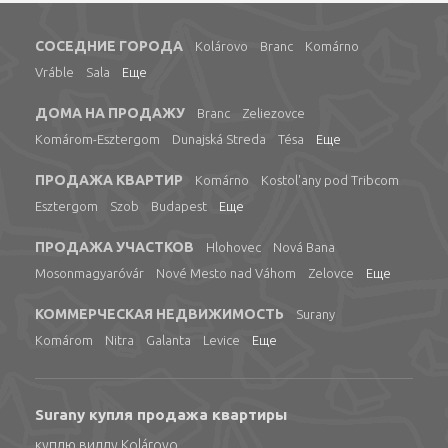
СОСЕДНИЕ ГОРОДА
Kolárovo
Branc
Komárno
Vráble
Sala
Еще
ДОМА НА ПРОДАЖУ
Branc
Zeliezovce
Komárom-Esztergom
Dunajská Streda
Tésa
Еще
ПРОДАЖА КВАРТИР
Komárno
Kostol'any pod Tribcom
Esztergom
Szob
Budapest
Еще
ПРОДАЖА УЧАСТКОВ
Hlohovec
Nová Bana
Mosonmagyaróvár
Nové Mesto nad Váhom
Zelovce
Еще
КОММЕРЧЕСКАЯ НЕДВИЖИМОСТЬ
Surany
Komárom
Nitra
Galanta
Levice
Еще
Surany купля продажа квартиры
куплю виллу Kolárovo