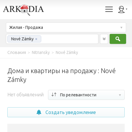
Жилая - Продажа
Найт
Nové Zámky
×
Словакия
>
Nitriansky
>
Nové Zámky
Дома и квартиры на продажу : Nové
Zámky
Нет объявлений
По релевантности
Создать уведомление