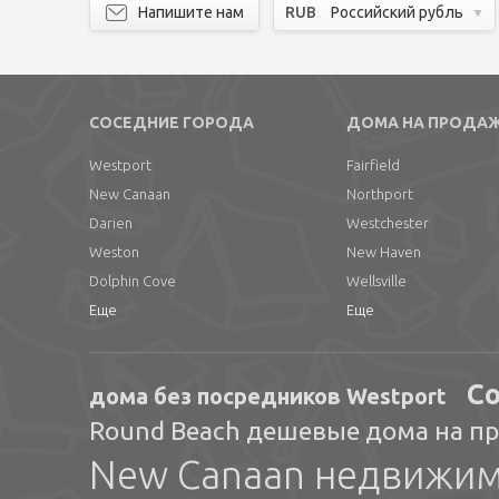
Напишите нам
RUB
Российский рубль
СОСЕДНИЕ ГОРОДА
ДОМА НА ПРОДА
Westport
Fairfield
New Canaan
Northport
Darien
Westchester
Weston
New Haven
Dolphin Cove
Wellsville
Еще
Еще
Co
дома без посредников Westport
Round Beach дешевые дома на п
New Canaan недвижим