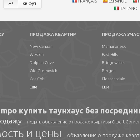
FRANÇAIS
ESPAÑOL
м²
кв.фут
ITALIANO
ЖУ
ПРОДАЖА КВАРТИР
ПРОДАЖА УЧАС
New Canaan
Mamaroneck
Weston
East Hills
Dolphin Cove
Bridgewater
Old Greenwich
Bergen
Cos Cob
Pleasantdale
Еще
Еще
mpo купить таунхаус без посредни
родажу
подать объявление о продаже квартиры Gilbert Corner
ость и цены
объявления о продаже кварт