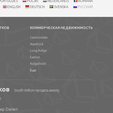
PORTUGUÊS
POLSKI
NEDERLANDS
ROMÂNĂ
ENGLISH
DEUTSCH
SVENSKA
РУССКИЙ
ТКОВ
КОММЕРЧЕСКАЯ НЕДВИЖИМОСТЬ
Cannondale
Aspetuck
Long Ridge
Easton
Ridgefield
Еще
ков
South Wilton продать виллу
s
ир Darien