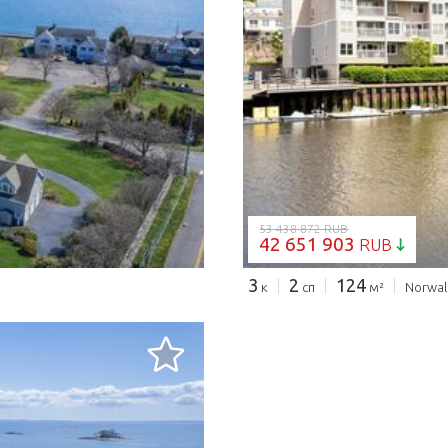
53 438 872 RUB
42 651 903
RUB
3
2
124
к
сп
м²
Norwal