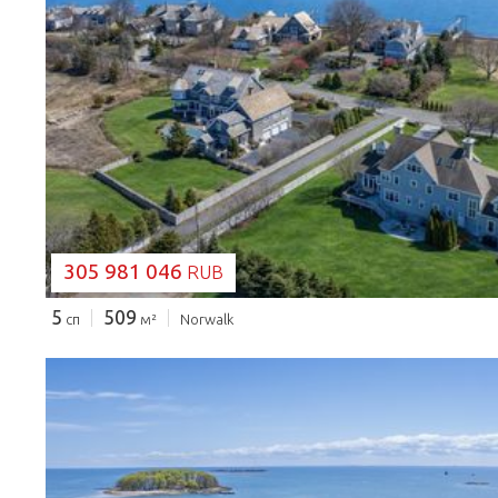
ЗАГРУЗКА...
305 981 046
RUB
5
509
сп
м²
Norwalk