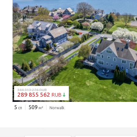
ЗАГРУЗКА...
344 313 276 RUB
289 855 562
RUB
5
509
сп
м²
Norwalk