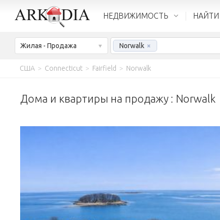
НЕДВИЖИМОСТЬ
НАЙТИ
Жилая - Продажа
Norwalk
×
США
>
Connecticut
>
Fairfield
>
Norwalk
Дома и квартиры на продажу : Norwalk