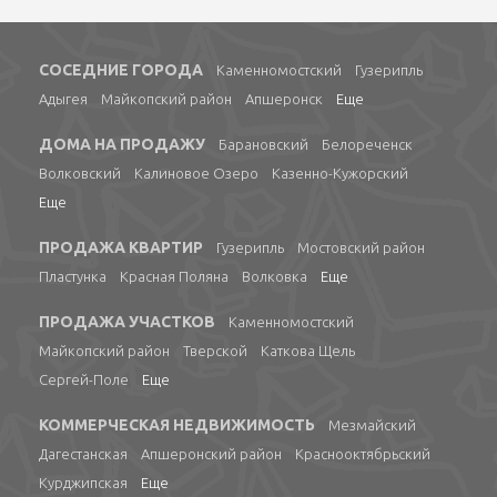
СОСЕДНИЕ ГОРОДА
Каменномостский
Гузерипль
Адыгея
Майкопский район
Апшеронск
Еще
ДОМА НА ПРОДАЖУ
Барановский
Белореченск
Волковский
Калиновое Озеро
Казенно-Кужорский
Еще
ПРОДАЖА КВАРТИР
Гузерипль
Мостовский район
Пластунка
Красная Поляна
Волковка
Еще
ПРОДАЖА УЧАСТКОВ
Каменномостский
Майкопский район
Тверской
Каткова Щель
Сергей-Поле
Еще
КОММЕРЧЕСКАЯ НЕДВИЖИМОСТЬ
Мезмайский
Дагестанская
Апшеронский район
Краснооктябрьский
Курджипская
Еще