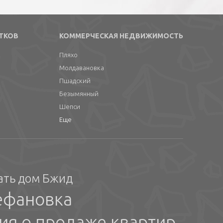
ТКОВ
КОММЕРЧЕСКАЯ НЕДВИЖИМОСТЬ
Пляхо
Молдавановка
Пшадский
Безымянный
Шепси
Еще
ать дом Бжид
ефановка
ия о продаже квартир