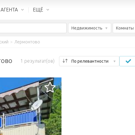
 АГЕНТА
ЕЩЁ
Недвижимость
Комнаты
ский
>
Лермонтово
тово
1
результат(ов)
По релевантности