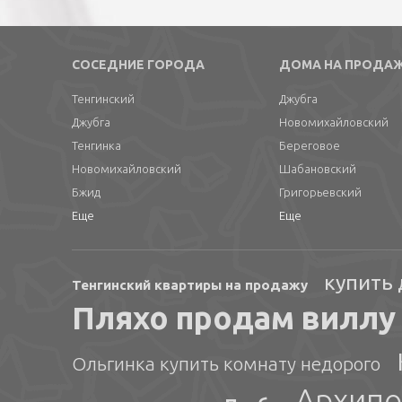
СОСЕДНИЕ ГОРОДА
ДОМА НА ПРОДА
Тенгинский
Джубга
Джубга
Новомихайловский
Тенгинка
Береговое
Новомихайловский
Шабановский
Бжид
Григорьевский
Еще
Еще
купить
Тенгинский квартиры на продажу
Пляхо продам виллу
Ольгинка купить комнату недорого
Архипо