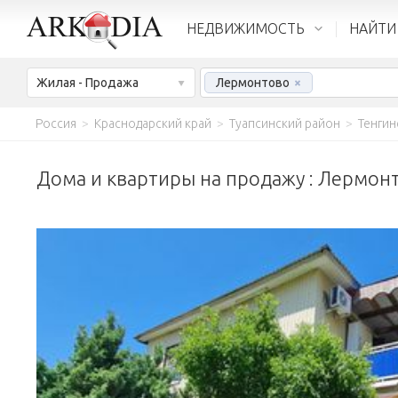
НЕДВИЖИМОСТЬ
НАЙТИ
Жилая - Продажа
Лермонтово
×
Россия
>
Краснодарский край
>
Туапсинский район
>
Тенгин
Дома и квартиры на продажу : Лермон