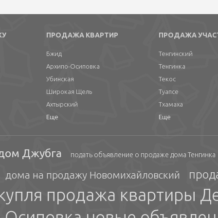
ЖУ
ПРОДАЖА КВАРТИР
ПРОДАЖА УЧАС
Бжид
Тенгинский
Архипо-Осиповка
Тенгинка
Убинская
Текос
Широкая Щель
Туапсе
Ахтырский
Тхамаха
Еще
Еще
 дом Джубга
подать объявление о продаже дома Тенгинка
прод
дома на продажу Новомихайловский
купля продажа квартиры Д
-Осиповка новые объявлен