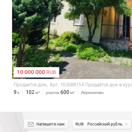
ЗАГРУЗКА...
10 000 000
RUB
Продается дом,.
Арт. 103088154 Продаётся дом в курортном пос. Лермонтово Туапсинского р-на .6 соток земли, фасад 25м, центральные коммуникации (вода, свет, канализация)В доме 7 комнат + 2 дополнительные (можно разместить 21 чел.)НА ТЕРРИТОРИИ ДОМОВЛАДЕНИЯ:* парковка* зоны отдыха, террасы, мангальная зона* отдельно стоящий 2-х комнатный домик* летние души и туалеты* сад с плодовыми деревьями, кустарники, цветники.ИНФРАСТРУКТУРА В ПЕШЕЙ ДОСТУПНОСТИ:- До пляжа 800 метров, 10 минут ходьбы.- Сетевые магаз
9
102
600
к
м²
участок
м²
Лермонтово
Напишите нам
RUB
Российский рубль