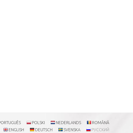
PORTUGUÊS
POLSKI
NEDERLANDS
ROMÂNĂ
ENGLISH
DEUTSCH
SVENSKA
РУССКИЙ