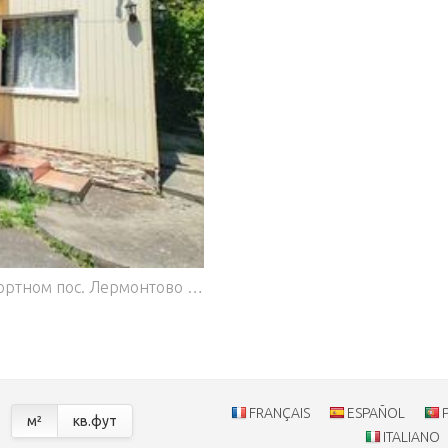
ины, аптеки, рынок.- Кафе, столовые.Идеально для сдачи, так как имеются разные зоны для готовки и отдыха.С участка можно пройти в карликовый лес за грибами.На против дома библиотека, спортзал, детская площадка, рядом СТО Дом находиться на возвышенности среди гор. Неподтапливается! Гарантия юридической чистоты сделки! #8837983#
FRANÇAIS
ESPAÑOL
м²
кв.фут
ITALIANO