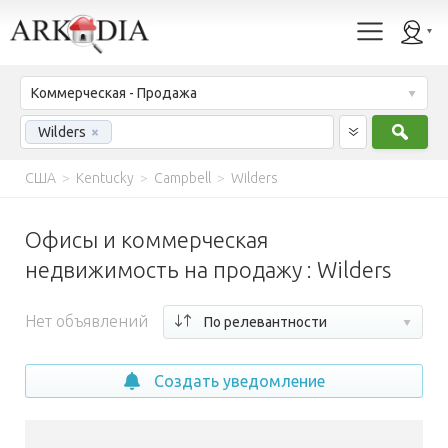
Коммерческая - Продажа
Найт
Wilders
×
США
>
Kentucky
>
Campbell
>
Wilders
Офисы и коммерческая
недвижимость на продажу : Wilders
Нет объявлений
По релевантности
Создать уведомление