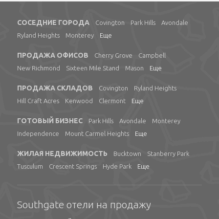
СОСЕДНИЕ ГОРОДА
Covington
Park Hills
Avondale
Ryland Heights
Monterey
Еще
ПРОДАЖА ОФИСОВ
Cherry Grove
Campbell
New Richmond
Sixteen Mile Stand
Mason
Еще
ПРОДАЖА СКЛАДОВ
Covington
Ryland Heights
Hill Craft Acres
Kenwood
Clermont
Еще
ГОТОВЫЙ БИЗНЕС
Park Hills
Avondale
Monterey
Independence
Mount Carmel Heights
Еще
ЖИЛАЯ НЕДВИЖИМОСТЬ
Bucktown
Stanberry Park
Tusculum
Crescent Springs
Hyde Park
Еще
Southgate отели на продажу