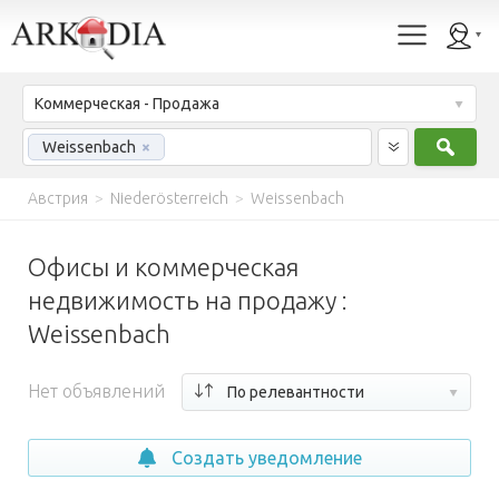
Коммерческая - Продажа
Найт
Weissenbach
×
Австрия
>
Niederösterreich
>
Weissenbach
Офисы и коммерческая
недвижимость на продажу :
Weissenbach
Нет объявлений
По релевантности
Создать уведомление