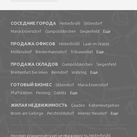
СОСЕДНИЕ ГОРОДА
Hinterbrühl
Sittendorf
Maria Enzersdorf
Gumpoldskirchen
Siegenfeld
Еще
ПРОДАЖА ОФИСОВ
Hinterbrühl
Laab im Walde
Möllersdorf
Biedermannsdorf
Tribuswinkel
Еще
ПРОДАЖА СКЛАДОВ
Gumpoldskirchen
Siegenfeld
Breitenfurt bei Wien
Berndorf
Währing
Еще
ГОТОВЫЙ БИЗНЕС
Sittendorf
Maria Enzersdorf
Pfaffstätten
Penzing
Gablitz
Еще
ЖИЛАЯ НЕДВИЖИМОСТЬ
Gaaden
Kaltenleutgeben
Brunn am Gebirge
Perchtoldsdorf
Wiener Neudorf
Еще
продаю коммерческую недвижимость Hinterbrühl