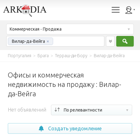
Коммерческая - Продажа
Найт
Вилар-да-Вейга
×
Португалия
>
Брага
>
Терраш-ди-Бору
>
Вилар-да-Вейга
Офисы и коммерческая
недвижимость на продажу : Вилар-
да-Вейга
Нет объявлений
По релевантности
Создать уведомление