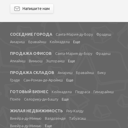
Напишите нам
СОСЕДНИЕ ГОРОДА
Санта-Мария-ду-Бору
Фрадеш
Амариш
Бравайнш
Кеймадела
Еще
ПРОДАЖА ОФИСОВ
Санта-Мария-ду-Бору
Фрадеш
Атиайнш
Виньош
Эшторанш
Еще
ПРОДАЖА СКЛАДОВ
Амариш
Бравайнш
Бику
Граде
Сан-Роман-де-Аройнш
Еще
ГОТОВЫЙ БИЗНЕС
Кеймадела
Педраса
Гимарайнш
Понте
Селорику-ди-Башту
Еще
ЖИЛАЯ НЕДВИЖИМОСТЬ
Риу-Калду
Виейра-ду-Минью
Валдозенде
Табуасаш
Виейра-ду-Минью
Еще