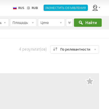
RUS
RUB
РАЗМЕСТИТЬ ОБЪЯВЛЕНИЯ
Найти
ь
Площадь
Цена
4
результат(ов)
По релевантности