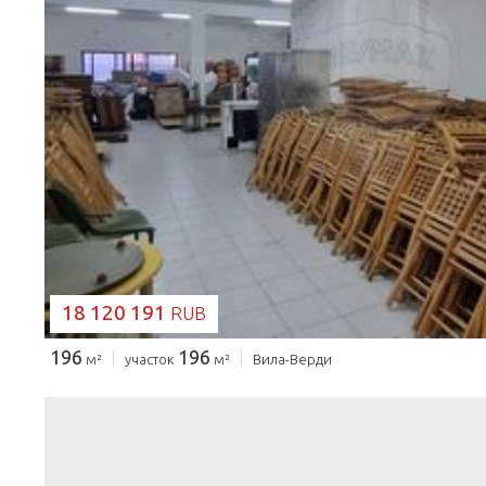
ЗАГРУЗКА...
18 120 191
RUB
196
196
м²
участок
м²
Вила-Верди