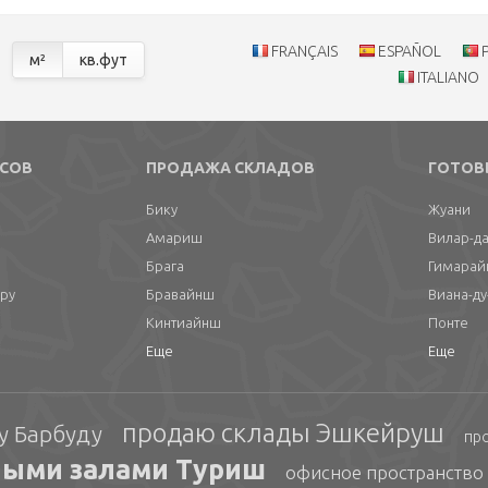
FRANÇAIS
ESPAÑOL
м²
кв.фут
ITALIANO
СОВ
ПРОДАЖА СКЛАДОВ
ГОТОВ
Бику
Жуани
Амариш
Вилар-да
Брага
Гимара
ору
Бравайнш
Виана-ду
Кинтиайнш
Понте
Еще
Еще
продаю склады Эшкейруш
у Барбуду
пр
ными залами Туриш
офисное пространство