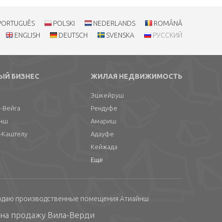
PORTUGUÊS
POLSKI
NEDERLANDS
ROMÂNĂ
ENGLISH
DEUTSCH
SVENSKA
РУССКИЙ
ЫЙ БИЗНЕС
ЖИЛАЯ НЕДВИЖИМОСТЬ
Эшкейруш
-Вейга
Рендуфе
йнш
Амариш
-Каштелу
Адауфе
Кейжада
Еще
одаю производственные помещения Атиайнш
 на продажу Вила-Верди