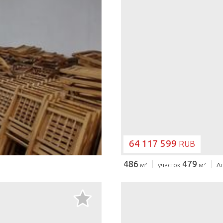
64 117 599
RUB
486
479
м²
участок
м²
А