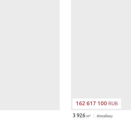
162 617 100
RUB
3 926
м²
Атиайнш