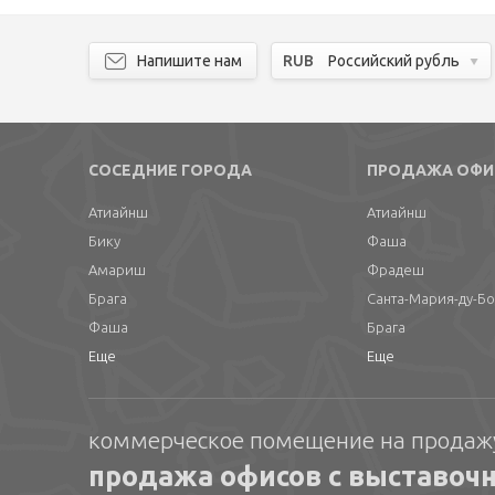
Напишите нам
RUB
Российский рубль
СОСЕДНИЕ ГОРОДА
ПРОДАЖА ОФИ
Атиайнш
Атиайнш
Бику
Фаша
Амариш
Фрадеш
Брага
Санта-Мария-ду-Б
Фаша
Брага
Еще
Еще
коммерческое помещение на продаж
продажа офисов с выставоч