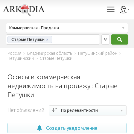
Коммерческая - Продажа
Найт
Старые Петушки
×
Россия
>
Владимирская область
>
Петушинский район
>
Петушинский
>
Старые Петушки
Офисы и коммерческая
недвижимость на продажу : Старые
Петушки
Нет объявлений
По релевантности
Создать уведомление