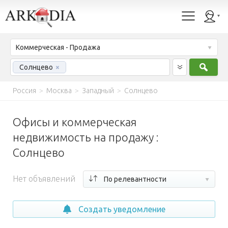
Коммерческая - Продажа
Найт
Солнцево
×
Россия
>
Москва
>
Западный
>
Солнцево
Офисы и коммерческая
недвижимость на продажу :
Солнцево
Нет объявлений
По релевантности
Создать уведомление