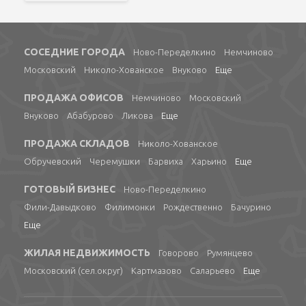
СОСЕДНИЕ ГОРОДА
Ново-Переделкино
Немчиново
Московский
Николо-Хованское
Внуково
Еще
ПРОДАЖА ОФИСОВ
Немчиново
Московский
Внуково
Абабурово
Ликова
Еще
ПРОДАЖА СКЛАДОВ
Николо-Хованское
Обручевский
Черемушки
Барвиха
Харьино
Еще
ГОТОВЫЙ БИЗНЕС
Ново-Переделкино
Фили-Давыдково
Филимонки
Рождественно
Бачурино
Еще
ЖИЛАЯ НЕДВИЖИМОСТЬ
Говорово
Румянцево
Московский (сел.округ)
Картмазово
Саларьево
Еще