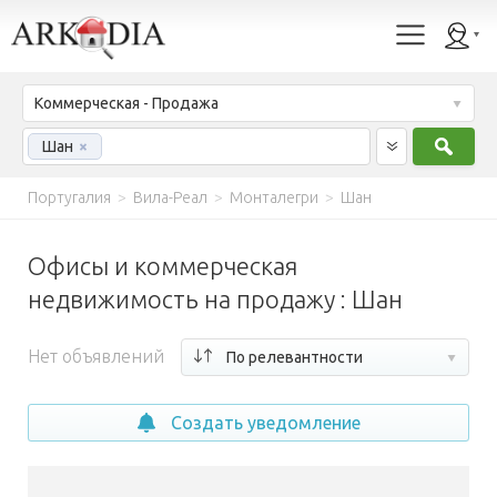
Коммерческая - Продажа
Найт
Шан
×
Португалия
>
Вила-Реал
>
Монталегри
>
Шан
Офисы и коммерческая
недвижимость на продажу : Шан
Нет объявлений
По релевантности
Создать уведомление