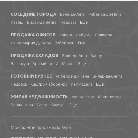
СОСЕДНИЕ ГОРОДА
Вале-де-Анта
Рибейра-ди-Пена
Кавеш
Вилар-да-Вейга
Педраса
Еще
ПРОДАЖА ОФИСОВ
Кавеш
Лебусан
Валпасуш
Санта-Мария-ду-Бору
Рибейруш
Еще
ПРОДАЖА СКЛАДОВ
Вале-де-Анта
Башту
Валпасуш
Бравайнш
Ла-Мерка
Еще
ГОТОВЫЙ БИЗНЕС
Рибейра-ди-Пена
Вилар-да-Вейга
Педраса
Каштру-Лаборейру
Кеймадела
Еще
ЖИЛАЯ НЕДВИЖИМОСТЬ
Монталегри
Монталегри
Венда-Нова
Салту
Кампуш
Еще
Монталегри продажа складов