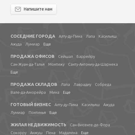
Напишите нам
СОСЕДНИЕ ГОРОДА
Алту-ду-Пина
Лапа
Касильяш
Ажуда
Лумиар
Еще
ПРОДАЖА ОФИСОВ
Сейшал
Баррейру
Сан-Жуан-да-Талья
Монтижу
Санту-Антониу-да-Шарнека
Еще
ПРОДАЖА СКЛАДОВ
Лапа
Лаврадиу
Собреда
Вале-да-Аморейра
Мина
Еще
ГОТОВЫЙ БИЗНЕС
Алту-ду-Пина
Касильяш
Ажуда
Лумиар
Понтинья
Еще
ЖИЛАЯ НЕДВИЖИМОСТЬ
Сан-Висенте-де-Фора
Сокорру
Анжуш
Пена
Мадалена
Еще