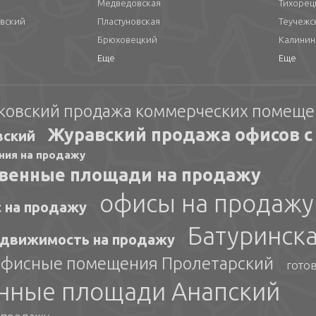
Медведовская
Тихорец
вский
Пластуновская
Теучежс
Брюховецкий
Калинин
Еще
Еще
ковский продажа коммерческих помещ
Журавский продажа офисов с
вский
ния на продажу
твенные площади на продажу
офисы на продажу
с на продажу
Батуринск
едвижимость на продажу
офисные помещения Пролетарский
гото
нные площади Анапский