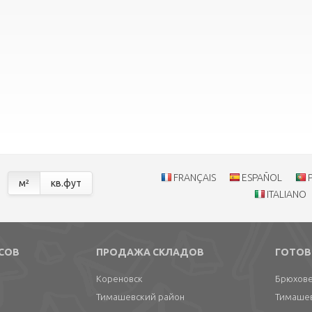
FRANÇAIS
ESPAÑOL
м²
кв.фут
ITALIANO
СОВ
ПРОДАЖА СКЛАДОВ
ГОТОВ
Кореновск
Брюхове
Тимашевский район
Тимаше