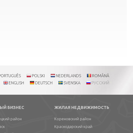
PORTUGUÊS
POLSKI
NEDERLANDS
ROMÂNĂ
ENGLISH
DEUTSCH
SVENSKA
РУССКИЙ
ЫЙ БИЗНЕС
ЖИЛАЯ НЕДВИЖИМОСТЬ
цкий район
Кореновский район
вск
Краснодарский край