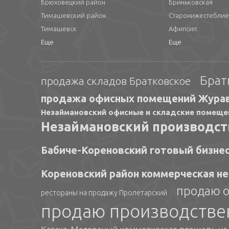
Брюховецкий район
Бриньковская
Тимашевский район
Старонижестеблие
Тимашевск
Афипсип
Еще
Еще
Брат
продажа складов Братковское
продажа офисных помещений Жура
Незаймановский офисные и складские помеще
Незаймановский производс
Бабиче-Кореновский готовый бизне
Кореновский район коммерческая н
продаю 
рестораны на продажу Пролетарский
продаю производстве