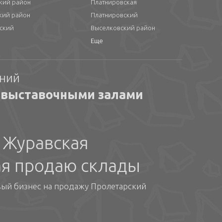
кий район
Платнировская
кий район
Платнировский
ский
Выселковский район
Еще
ений
 выставочными залами
 Журавская
ая продаю склады
вый бизнес на продажу Пролетарский