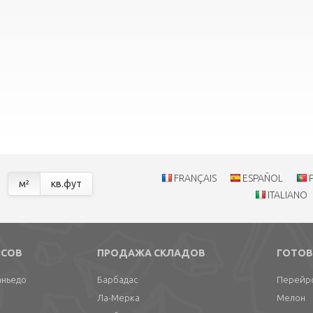
FRANÇAIS
ESPAÑOL
м²
кв.фут
ITALIANO
ИСОВ
ПРОДАЖА СКЛАДОВ
ГОТОВ
аньедо
Барбадас
Перейро
Ла-Мерка
Мелон