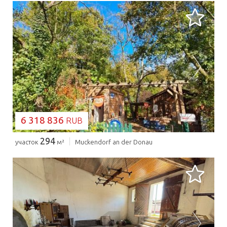
ЗАГРУЗКА...
6 318 836
RUB
294
участок
м²
Muckendorf an der Donau
ЗАГРУЗКА...