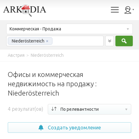
Коммерческая - Продажа
Найт
Niederösterreich
×
Австрия
>
Niederösterreich
Офисы и коммерческая
недвижимость на продажу :
Niederösterreich
4
результат(ов)
По релевантности
Создать уведомление