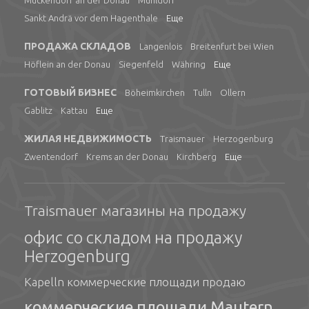
Muckendorf an der Donau
Mühldorf
Sankt Andrä vor dem Hagenthale
Еще
ПРОДАЖА СКЛАДОВ
Langenlois
Breitenfurt bei Wien
Höflein an der Donau
Siegenfeld
Währing
Еще
ГОТОВЫЙ БИЗНЕС
Böheimkirchen
Tulln
Ollern
Gablitz
Kattau
Еще
ЖИЛАЯ НЕДВИЖИМОСТЬ
Traismauer
Herzogenburg
Zwentendorf
Krems an der Donau
Kirchberg
Еще
Traismauer магазины на продажу
офис со складом на продажу
Herzogenburg
Kapelln коммерческие площади продаю
коммерческие площади Mautern