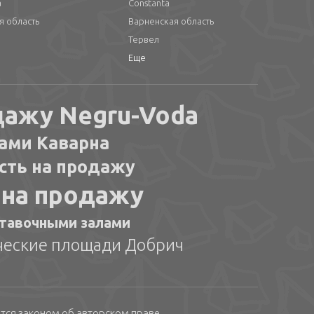
а
Constanta
я область
Варненская область
Тервел
Еще
дажу Negru-Voda
ами Каварна
сть на продажу
 на продажу
ставочными залами
еские площади Добрич
тся законом об авторском праве.