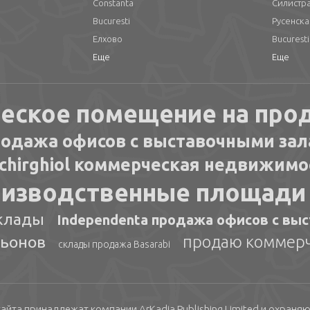
Constanta
Силистр
Bucuresti
Русенска
Елхово
Bucuresti
Еще
Еще
еское помещение на про
одажа офисов с выставочными зал
chirghiol коммерческая недвижимо
роизводственные площади
клады
Independenta продажа офисов с вы
продаю коммерч
льонов
склады продажа Basarabi
 сайта принадлежат компании
ArKadia Publishing
Limited
и охраняю