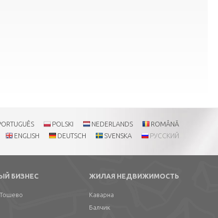
PORTUGUÊS
POLSKI
NEDERLANDS
ROMÂNĂ
ENGLISH
DEUTSCH
SVENSKA
РУССКИЙ
ЫЙ БИЗНЕС
ЖИЛАЯ НЕДВИЖИМОСТЬ
-Тошево
Каварна
Балчик