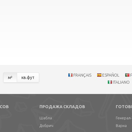
FRANÇAIS
ESPAÑOL
м²
кв.фут
ITALIANO
СОВ
ПРОДАЖА СКЛАДОВ
ГОТОВ
Шабла
Генерал
Добрич
Варна