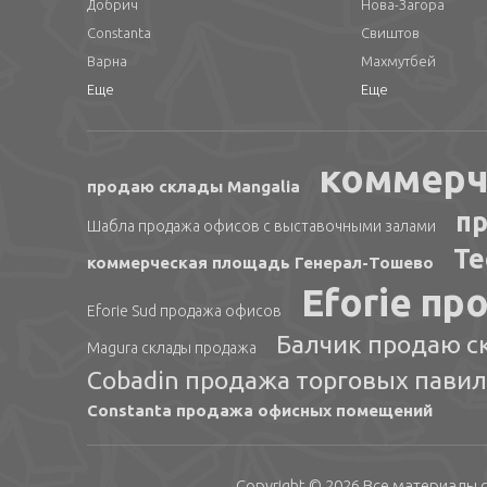
Добрич
Нова-Загора
Constanta
Свиштов
Варна
Махмутбей
Еще
Еще
коммерч
продаю склады Mangalia
пр
Шабла продажа офисов с выставочными залами
Te
коммерческая площадь Генерал-Тошево
Eforie п
Eforie Sud продажа офисов
Балчик продаю с
Magura склады продажа
Cobadin продажа торговых пави
Constanta продажа офисных помещений
Copyright © 2026 Все материалы