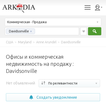
Коммерческая - Продажа
Найт
Davidsonville
×
США
>
Maryland
>
Anne Arundel
>
Davidsonville
Офисы и коммерческая
недвижимость на продажу :
Davidsonville
Нет объявлений
По релевантности
Создать уведомление