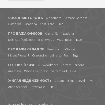
СОСЕДНИЕ ГОРОДА
Woodmore
Terrace Gardens
Gambrills
Pasadena
Kent Island
Еще
ПРОДАЖА ОФИСОВ
Gambrills
Pasadena
District of Columbia
Brightwood
Washington
Еще
ПРОДАЖА СКЛАДОВ
Kent Island
Chester
Mount Pleasant
Grasonville
Jefferson Park
Еще
ГОТОВЫЙ БИЗНЕС
Woodmore
Terrace Gardens
Anacostia
Woodside Forest
Garrett Park
Еще
ЖИЛАЯ НЕДВИЖИМОСТЬ
Dodon
Steuart Level
Riva
Anne Arundel
Crownsville
Еще
Birdsville продаю офисы