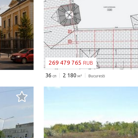
ЗАГРУЗКА...
269 479 765
RUB
36
2 180
сп
м²
Bucuresti