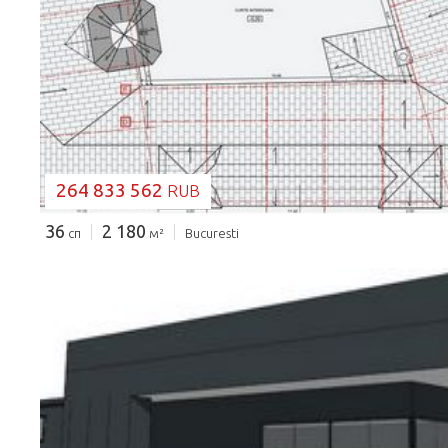
ЗАГРУЗКА...
264 833 562
RUB
36
2 180
сп
м²
Bucuresti