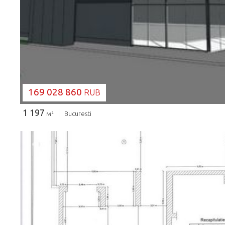
ЗАГРУЗКА...
169 028 860
RUB
1 197
м²
Bucuresti