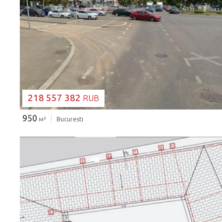
ЗАГРУЗКА...
218 557 382
RUB
950
м²
Bucuresti