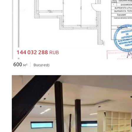
ЗАГРУЗКА...
144 032 288
RUB
600
м²
Bucuresti