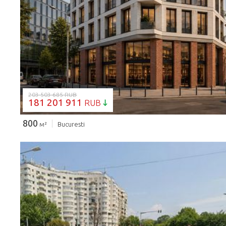
ЗАГРУЗКА...
203 503 685 RUB
181 201 911
RUB
800
м²
Bucuresti