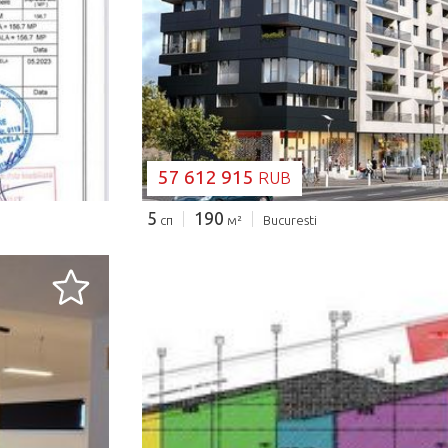
ЗАГРУЗКА...
57 612 915
RUB
5
190
сп
м²
Bucuresti