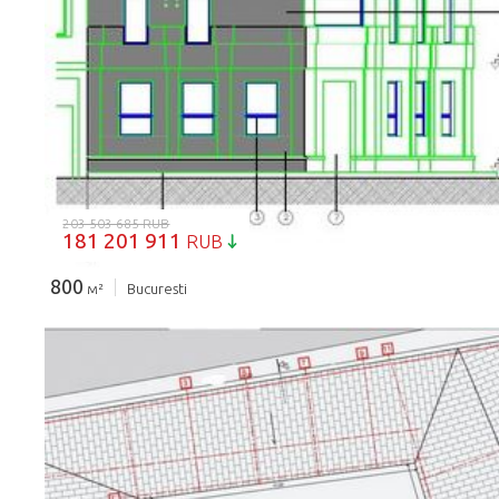
ЗАГРУЗКА...
203 503 685 RUB
181 201 911
RUB
800
м²
Bucuresti