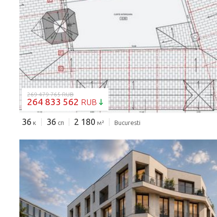
ЗАГРУЗКА...
269 479 765 RUB
264 833 562
RUB
36
36
2 180
к
сп
м²
Bucuresti