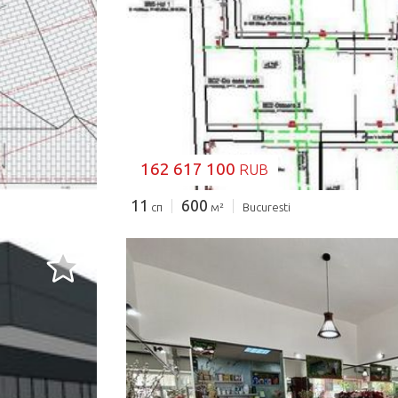
ЗАГРУЗКА...
162 617 100
RUB
11
600
сп
м²
Bucuresti