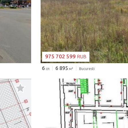
ЗАГРУЗКА...
975 702 599
RUB
6
6 895
сп
м²
Bucuresti