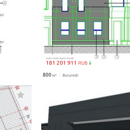
ЗАГРУЗКА...
203 503 685 RUB
181 201 911
RUB
800
м²
Bucuresti