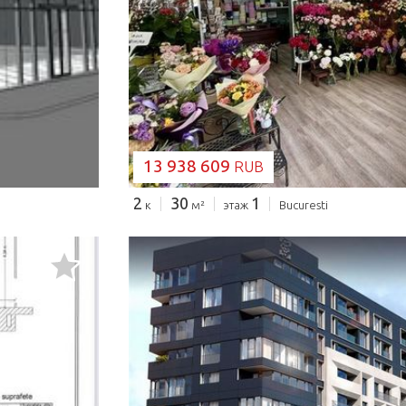
ЗАГРУЗКА...
13 938 609
RUB
2
30
1
к
м²
этаж
Bucuresti