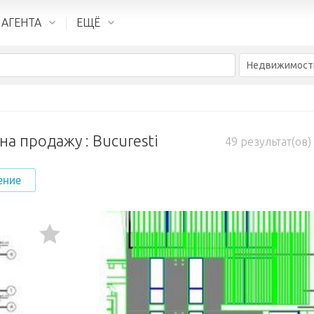
 АГЕНТА
ЕЩЁ
Недвижимост
а продажу : Bucuresti
49
результат(ов)
ение