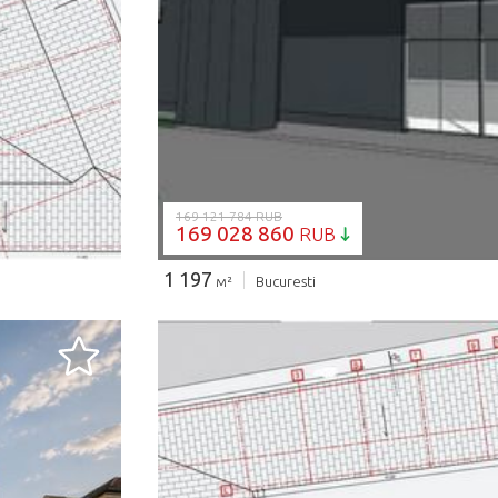
ЗАГРУЗКА...
169 121 784 RUB
169 028 860
RUB
1 197
м²
Bucuresti