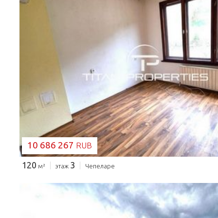
ЗАГРУЗКА...
10 686 267
RUB
120
3
м²
этаж
Чепеларе