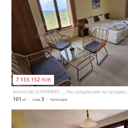
ЗАГРУЗКА...
7 155 152
RUB
101
3
м²
этаж
Чепеларе