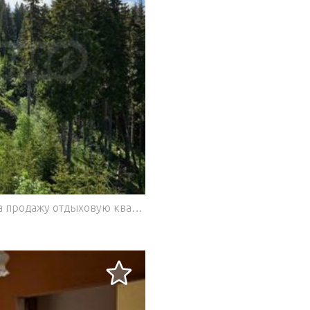
SUPRIMMO Agency: ... Мы предлагаем на продажу отдыховую квартиру с двумя отдельными, комфортно обставленными спальнями в современном горном комплексе в Пампорово, расположенном в тихом, зелёном и чрезвычайно живописном месте, всего в нескольких минутах от лыжных трасс и самых популярных достопримечательностей региона. Квартира расположена на третьем этаже и имеет застроенную площадь 75,98 кв. м. Это пространство подходит как для личного пользования, так и для инвестиций или туристической недвижимости. Он продаётся полностью меблированным и оборудованным. Распределение: вестибюл; гостиная с мини-кухней и террасой; ванная с туалетом; спальня 1 с собственной ванной комнатой и двумя отдельными кроватями; Спальня 2 с выходом на террасу в гостиную. Преимущества недвижимости и комплекса: строительство по Акту 16; низкая плата за обслуживание; магазин в комплексе; рабочий лифт; панорамные горные виды; асфальтированная дорога; развитие территорий, подходящих для зимнего и летнего туризма; рядом с главной дорогой: Смолян, Пампорово, Пловдив; спокойная, зелёная и чистая среда; в непосредственной близости от дамбы, популярного места для летнего туризма; видеонаблюдение; всего в 900 м от парка приключений Dam находится верёвочный сад с девятью элементами, детская тележка, воздушные подушки, слэклайн, фитнес на открытом воздухе, игровая зона, семейная велодорожка, лесная тропа для бега, рыбалки и зоны отдыха с опытными инструкторами для вашей безопасности; 850 м до склонов Туристической и Малой стены. Пампорово Пампорово расположено в самом сердце Родопских гор, на высоте 1650 м над уровнем моря, у подножия горы Снежна. Расстояния: 220 км от Софии; 85 км от Пловдива; 15 км от Смоляна; 10 км от Чепеларе. Этот район известен мягкими зимами, свежим воздухом и более чем 100 солнечными днями в году, что делает его одним из самых популярных мест для зимних видов спорта и летнего туризма. Мы ждём вашего вопроса. Если вы хотите организовать осмотр интересующего вас объекта или посетить один из наших офисов, пожалуйста, свяжитесь с нами. Для получения дополнительной информации свяжитесь с нами и укажите номер недвижимости. Пожалуйста, скажите, что видели объявление на этом сайте. Номер ссылки: STO-140697 Тел: ... , 02 454 13 16 Ответственный брокер: Яна Янчева