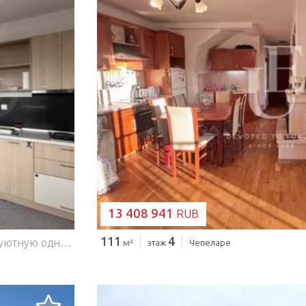
ЗАГРУЗКА...
13 408 941
RUB
111
4
Агентство SUPRIMMO: ... Мы предлагаем на продажу уютную однокомнатную квартиру в современном горном комплексе в Пампорово, расположенной в тихом, зелёном и чрезвычайно живописном месте, всего в нескольких минутах от лыжных трасс и самых популярных достопримечательностей региона. Преимущества объекта и комплекса: строительство по Акту 16; Низкая плата за обслуживание; Покупайте в комплексе; Рабочий лифт; панорамные горные виды; асфальтированная дорога; Развивающаяся территория, подходящая для зимнего и летнего туризма; Рядом с главной дорогой Смолян Пампорово, Пловдив; Спокойная, зелёная и чистая среда; В непосредственной близости от дамбы — популярное место для летнего туризма; Видеонаблюдение; Всего в 900 метрах от парка приключений Dam — верёвочный сад с девятью элементами, детская тележка, парящая трамвая, слэклайн, фитнес на свежем воздухе, зона для игр, семейная велодорожка, лесная тропа для пробежки, рыбалки и зоны отдыха, с опытными инструкторами для вашей безопасности; 850 м до склонов — Туристическая стена и Малая стена. Квартира расположена на 4-м этаже и занимает общую площадь 51,87 кв. м. Это пространство подходит как для личного пользования, так и для инвестиций или туристической недвижимости. На территории входят вестибюль, ванная/туалет, гостиная с кухней, переходная спальня. Он продаётся полностью меблированным и оборудованным. Пампорово Пампорово расположено в самом сердце Родопских гор, на высоте 1650 м над уровнем моря, у подножия горы Снежна. Расстояния: 220 км от Софии; 85 км от Пловдива; 15 км от Смоляна; 10 км от Чепеларе. Этот район известен мягкими зимами, свежим воздухом и более чем 100 солнечными днями в году, что делает его одним из самых популярных мест для зимних видов спорта и летнего туризма. Мы ждём вашего вопроса. Если вы хотите организовать осмотр интересующего вас объекта или посетить один из наших офисов, пожалуйста, свяжитесь с нами. Чтобы договориться о дне и времени для встречи или просмотра, вы можете позвонить по номеру телефона, указанному в объявлении, или отправить запрос через Booking.com. Для получения дополнительной информации свяжитесь с нами и уточните номер недвижимости. Пожалуйста, скажите, что видели объявление на этом сайте. Номер ссылки: STO-140230 Тел: ... , 02 454 13 16 Ответственный брокер: Яна Янчева
м²
этаж
Чепеларе