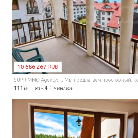
ЗАГРУЗКА...
10 686 267
RUB
111
4
м²
этаж
Чепеларе