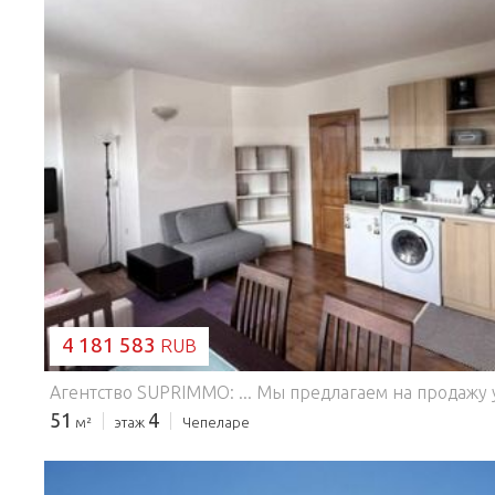
ЗАГРУЗКА...
4 181 583
RUB
51
4
м²
этаж
Чепеларе