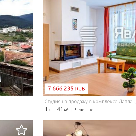
ЗАГРУЗКА...
7 666 235
RUB
1
41
к
м²
Чепеларе