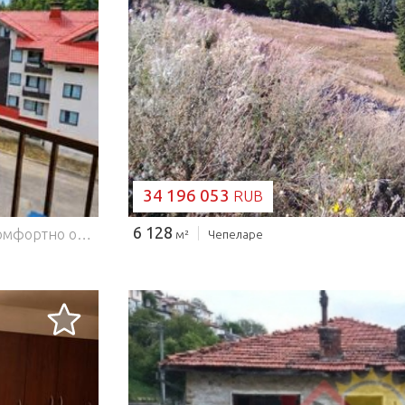
ЗАГРУЗКА...
34 196 053
RUB
6 128
SUPRIMMO Agency: ... Мы предлагаем просторный, комфортно обставленный мезонет в непосредственной близости от лыжных трасс, отличный вариант для вашего собственного горного дома или инвестиционной недвижимости с потенциалом аренды. Здание, в котором расположена эта недвижимость, является частью популярного курортного комплекса, расположенного на высоте 1675 метров над уровнем моря в районе Студенец, всего около 50 метров от лыжных трасс и гондольного подъемника к вершине Снежна. Удобства комплекса: рестораны в здании; бассейн и спа-центр; фитнес и боулинг; Парковка. Общая площадь квартиры составляет 111 кв.м, и она расположена на 4-м и 5-м этажах в комплексе с встроенной инфраструктурой. Вид расположен с востока и юга, а с двух террас открываются панорамные виды на зелень местности. Недвижимость полностью меблирована и готова к использованию. Гостиная зона сочетает в себе зону для отдыха, столовую и мини-кухню, а камин добавляет тепла в зимний сезон. Распределение: гостиная первого этажа с столовой и мини-кухней, спальня, ванная с туалетом, шкаф и терраса; Главная спальня второго этажа, ванная с туалетом и террасой. Преимущества: расположение на вершине рядом с лыжными трассами; панорамные виды на лес и холмы с обеих террас; камин в гостиной; готов к личному использованию; возможность немедленной аренды; комплекс с встроенной инфраструктурой и удобствами. Мы ждём вашего вопроса. Если вы хотите организовать осмотр интересующего вас объекта или посетить один из наших офисов, пожалуйста, свяжитесь с нами. Чтобы договориться о дне и времени для встречи или просмотра, вы можете позвонить по номеру телефона, указанному в объявлении, или отправить запрос по электронной почте. Наш консультант поможет вам со всеми необходимыми деталями и назначит удобное для вас время. Вы ищете подходящую недвижимость для себя? Не стесняйтесь связаться с нами и рассказать о своих потребностях и предпочтениях. Наша команда проведёт глубокое исследование рынка, чтобы предложить вам недвижимость, которая соответствует вашим потребностям. Для получения дополнительной информации свяжитесь с нами и уточните референсный номер недвижимости. Пожалуйста, скажите, что видели объявление на этом сайте. Номер ссылки: STO-141496 Тел: ... , 02 454 13 16 Ответственный брокер: Яна Янчева
м²
Чепеларе