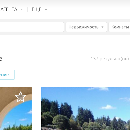
 АГЕНТА
ЕЩЁ
Недвижимость
Комнаты
е
137
результат(ов)
ение