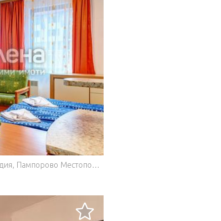
Студия на продажу в комплексе Лапландия, Пампорово Местоположение: - Комплекс Лапландия, Пампорово Технические характеристики объекта: - Площадь: 41 кв. м - Подвал на полу: Да - Идеальные части общих зон: 0,77% - Идеальные участки участка/рельефа: 0,77% Описание объекта: Мы предлагаем вам уютную студию в сложном Лапландии. Студия состоит из: - Вестибюль - Ванная комната с душем и туалетом - Водонагреватель - Комната с мини-кухней и террасой - Кухня с шкафчиками, холодильником и плитой - Кухонный уголок - Камин - Подключение к Интернету Мебель можно оставить в соответствии с договорённостью. Стоимость и услуги: - Годовой взнос за общие зоны: 820 BGN. (включает уборку, отопление и лифт) - В комплексе есть: - Сауна - Небольшой спортзал - Паровая баня (использование за дополнительную плату) Преимущества студии: - Относительно небольшой комплекс с круглосуточной охраной и ответственным лицом за здание - Близость к лифту и ресторанам Студенца - Общественная парковка перед отелем - Возможность аренды мест на крытой парковке, если она доступна - Отличное транспортное сообщение с Софией, Пловдив, Пампорово и Смолян — открытый ресторан в комплексе в зимний сезон — спа, фитнес, продуктовый магазин и ресторан в соседнем отеле — студия зарегистрирована в муниципалитете и арендуется, с положительными отзывами по бронированию (9,4 из 10). Цена: 82 500 EUR. Для получения дополнительной информации и просмотров, пожалуйста, свяжитесь с нами. Не упустите возможность завладеть уютной студией в замечательном комплексе Лапландии! Звоните сейчас! (yavlenaCOM/146169).