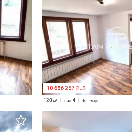
ЗАГРУЗКА...
10 686 267
RUB
120
4
м²
этаж
Чепеларе