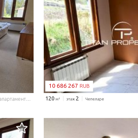
ЗАГРУЗКА...
10 686 267
RUB
120
2
Агентство SUPRIMMO: ... Мы предлагаем на продажу апартаменты для отдыха с тремя отдельными, комфортно обставленными спальнями в современном горном комплексе в Пампорово, расположенном в тихом, зелёном и чрезвычайно живописном месте, всего в нескольких минутах от горнолыжных трасс и самых популярных достопримечательностей региона. Квартира расположена на третьем этаже и имеет застроенную площадь 91,91 кв. м. Это пространство подходит как для личного пользования, так и для инвестиций или туристической недвижимости. Он продаётся полностью меблированным и оборудованным. Распределение: вестибюл; ванная с туалетом; кухонный уголок; спальня 1 с ванной комнатой; коридор с ванной и туалетом; спальня 2 с террасой; Спальня 3. Преимущества недвижимости и комплекса: строительство по Акту 16; низкая плата за обслуживание; магазин в комплексе; рабочий лифт; панорамные горные виды; асфальтированная дорога; развитие территорий, подходящих для зимнего и летнего туризма; рядом с главной дорогой: Смолян, Пампорово, Пловдив; спокойная, зелёная и чистая среда; в непосредственной близости от дамбы, популярного места для летнего туризма; видеонаблюдение; всего в 900 м от парка приключений Dam находится верёвочный сад с девятью элементами, детская тележка, воздушные подушки, слэклайн, фитнес на открытом воздухе, игровая зона, семейная велодорожка, лесная тропа для бега, рыбалки и зоны отдыха с опытными инструкторами для вашей безопасности; 850 м до склонов Туристической и Малой стены. Пампорово Пампорово расположено в самом сердце Родопских гор, на высоте 1650 м над уровнем моря, у подножия горы Снежна. Расстояния: 220 км от Софии; 85 км от Пловдива; 15 км от Смоляна; 10 км от Чепеларе. Этот район известен мягкими зимами, свежим воздухом и более чем 100 солнечными днями в году, что делает его одним из самых популярных мест для зимних видов спорта и летнего туризма. Мы ждём вашего вопроса. Если вы хотите организовать осмотр интересующего вас объекта или посетить один из наших офисов, пожалуйста, свяжитесь с нами. Для получения дополнительной информации свяжитесь с нами и укажите номер недвижимости. Пожалуйста, скажите, что видели объявление на этом сайте. Номер ссылки: STO-140696 Тел: ... , 02 454 13 16 Ответственный брокер: Яна Янчева
м²
этаж
Чепеларе