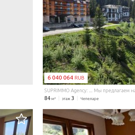
ЗАГРУЗКА...
6 040 064
RUB
84
3
м²
этаж
Чепеларе