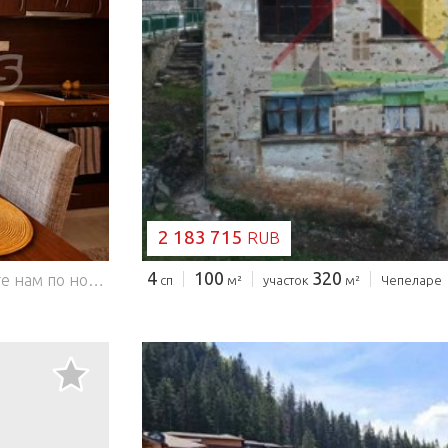
ЗАГРУЗКА...
2 183 715
RUB
4
100
320
Для получения дополнительной информации звоните нам по номерам ... или 02 425 68 46 и укажите номер недвижимости: Sml 90840. Ответственный брокер: адвокат. Мы предлагаем на продажу просторную и полностью меблированную студию в закрытом комплексе Лаки Пампорово, расположенном в самом сердце одного из самых популярных горных курортов Болгарии — Пампорово. Окружённый величественными Родопскими горами, комплекс предлагает спокойствие, свежий воздух и отличные условия для отдыха и спорта в любое время года. Квартира расположена на третьем этаже и занимает общую площадь 52,86 кв. м (чистая площадь 44,38 кв. м и 8,48 кв. м общих частей). Пространство функционально организовано и включает: светлую гостиную с мини-кухней и спальной зоной; ванная с туалетом; Балкон, откуда можно насладиться спокойствием и свежим горным воздухом. Студия выставлена на продажу полностью меблированной и оборудованной, готовой к немедленному использованию или аренды. Интерьер практичный и уютный, создавая комфортную атмосферу для отдыха в любое время года. Квартира отделана: столярными изделиями из ПВХ; паркетное покрытие; каминные и электрические радиаторы для отопления; Проводка для Интернета и ТВ. Комплекс Лаки Пампорово предлагает: круглосуточную охрану; барбекю; Красиво оформленный сад с детской площадкой и часовней. Здание находится в собственности кондоминиума, годовой взнос за управление и обслуживание составляет 300 евро / 586,74 лева, а взнос в Фонд Remont составляет 60 евро / 117,34 лева. Пампорово — один из самых солнечных зимних курортов Европы и предлагает отличные условия для катания на лыжах, сноуборде, маунтинбайке, пеших прогулок и спа-отдыха. Благодаря круглогодичному туристическому потоку, эта недвижимость является отличным выбором как для личного пользования, так и для инвестиций, с потенциалом хорошей прибыльности за счёт краткосрочной и долгосрочной аренды. Если вы ищете готовую недвижимость для отдыха на живописной природе Родопских гор, сочетающую комфорт и отличный инвестиционный подход, эта студия заслуживает вашего внимания. Мы можем организовать осмотр недвижимости согласно нашему расписанию и возможностям доступа. Выразите желание провести просмотр, связавшись с брокером, ответственным за предложение, по электронной почте или телефону. Резервирование недвижимости Объект может быть зарезервирован и снят с продажи с оплатой залога, после чего осмотры с другими покупателями прекращаются и подготовка документов для заключения предварительного и
сп
м²
участок
м²
Чепеларе