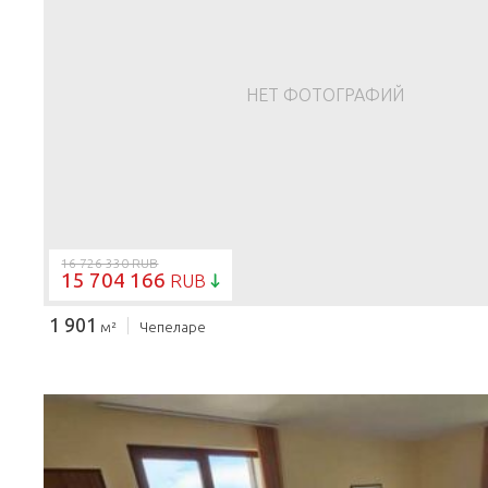
НЕТ ФОТОГРАФИЙ
16 726 330 RUB
15 704 166
RUB
1 901
м²
Чепеларе