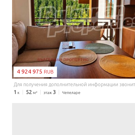
ЗАГРУЗКА...
4 924 975
RUB
1
52
3
к
м²
этаж
Чепеларе