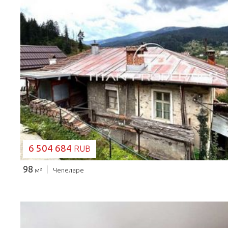
ЗАГРУЗКА...
6 504 684
RUB
98
м²
Чепеларе