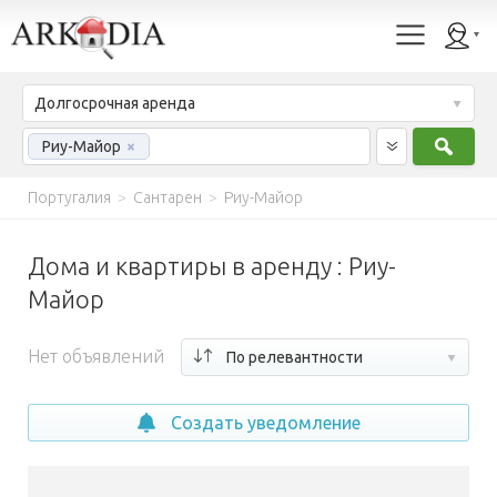
Долгосрочная аренда
Найт
Риу-Майор
×
Португалия
>
Сантарен
>
Риу-Майор
Дома и квартиры в аренду : Риу-
Майор
Нет объявлений
По релевантности
Создать уведомление