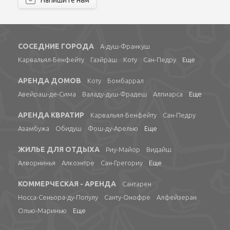
Напишите нам
СОСЕДНИЕ ГОРОДА
А-душ-Франкуш
Карвальял-Бенфейту
Гаэйраш
Коту
Сан-Педру
Еще
АРЕНДА ДОМОВ
Коту
Бомбаррал
Авейраш-де-Сима
Валаду-душ-Фрадеш
Алпиарса
Еще
АРЕНДА КВРАТИР
Карвальял-Бенфейту
Сан-Педру
Азамбужа
Обидуш
Фош-ду-Арелью
Еще
ЖИЛЬЕ ДЛЯ ОТДЫХА
Риу-Майор
Видайш
Алворнинья
Алкоэнтре
Сан-Грегориу
Еще
КОММЕРЧЕСКАЯ - АРЕНДА
Сантарен
Носса-Сеньора-ду-Популу
Санту-Онофре
Алфейзеран
Олью-Маринью
Еще