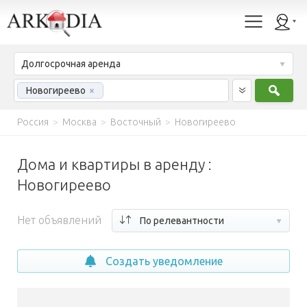
Долгосрочная аренда
Найт
Новогиреево
×
Россия
>
Москва
>
Восточный
>
Новогиреево
Дома и квартиры в аренду :
Новогиреево
Нет объявлений
По релевантности
Создать уведомление