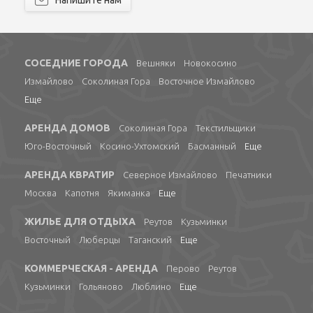
Напишите нам
СОСЕДНИЕ ГОРОДА
Вешняки
Новокосино
Измайлово
Соколиная Гора
Восточное Измайлово
Еще
АРЕНДА ДОМОВ
Соколиная Гора
Текстильщики
Юго-Восточный
Косино-Ухтомский
Басманный
Еще
АРЕНДА КВРАТИР
Северное Измайлово
Печатники
Москва
Капотня
Якиманка
Еще
ЖИЛЬЕ ДЛЯ ОТДЫХА
Реутов
Кузьминки
Восточный
Люберцы
Таганский
Еще
КОММЕРЧЕСКАЯ - АРЕНДА
Перово
Реутов
Кузьминки
Гольяново
Люблино
Еще