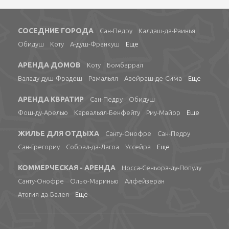
СОСЕДНИЕ ГОРОДА
Сан-Педру
Калдаш-да-Раинья
Обидуш
Коту
А-душ-Франкуш
Еще
АРЕНДА ДОМОВ
Коту
Бомбаррал
Валаду-душ-Фрадеш
Рамальял
Авейраш-де-Сима
Еще
АРЕНДА КВРАТИР
Сан-Педру
Обидуш
Фош-ду-Арелью
Карвальял-Бенфейту
Риу-Майор
Еще
ЖИЛЬЕ ДЛЯ ОТДЫХА
Санту-Онофре
Сан-Педру
Сан-Грегориу
Собрал-да-Лагоа
Уссейра
Еще
КОММЕРЧЕСКАЯ - АРЕНДА
Носса-Сеньора-ду-Популу
Санту-Онофре
Олью-Маринью
Алфейзеран
Атогия-да-Балея
Еще