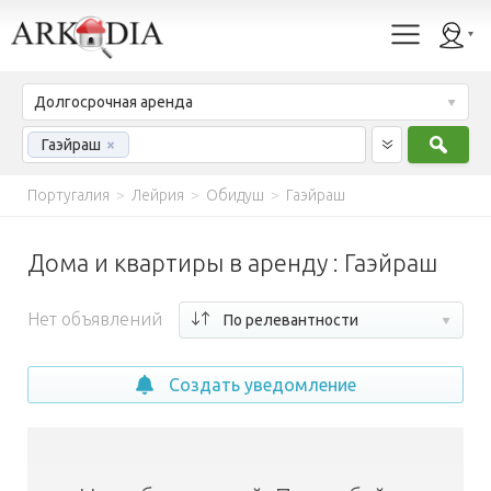
Долгосрочная аренда
Найт
Гаэйраш
×
Португалия
>
Лейрия
>
Обидуш
>
Гаэйраш
Дома и квартиры в аренду : Гаэйраш
Нет объявлений
По релевантности
Создать уведомление