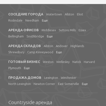
СОСЕДНИЕ ГОРОДА
Watertown
Allston
Eliot
Roslindale
Needham
Еще
АРЕНДА ОФИСОВ
Middlesex
Suttons Mills
Essex
Bellingham
Southbridge
Еще
АРЕНДА СКЛАДОВ
Allston
Andover
Highlands
Shrewsbury
Camp Kinneywood
Еще
ГОТОВЫЙ БИЗНЕС
Weston
Wellesley
Natick
Harvard
Plymouth
Еще
ПРОДАЖА ДОМОВ
Lexington
Winchester
North Lexington
Newton Corner
East Somerville
Еще
Countryside аренда