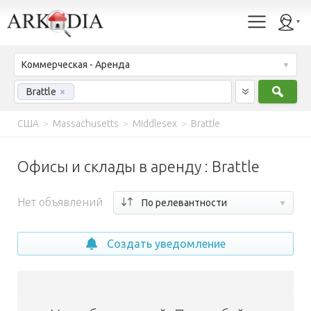
Коммерческая - Аренда
Найт
Brattle
×
США
>
Massachusetts
>
Middlesex
>
Brattle
Офисы и склады в аренду : Brattle
Нет объявлений
По релевантности
Создать уведомление